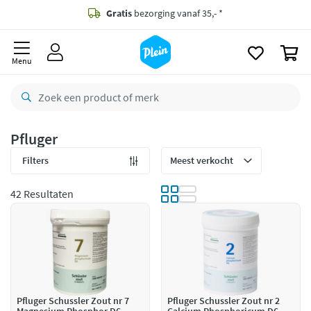
naar
oofdinhoud
Gratis
bezorging vanaf 35,- *
zoeken
0
Voor
23.59u
besteld,
morgen
in huis *
Menu
Gratis
retourneren
8,8/10
Goed
CO2 neutraal
bezorgd
Pfluger
Betaal met Klarna
Filters
42 Resultaten
Pfluger Schussler Zout nr 7
Pfluger Schussler Zout nr 2