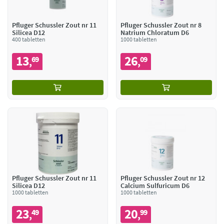
Pfluger Schussler Zout nr 11
Pfluger Schussler Zout nr 8
Silicea D12
Natrium Chloratum D6
400 tabletten
1000 tabletten
13
26
69
09
,
,
Pfluger Schussler Zout nr 11
Pfluger Schussler Zout nr 12
Silicea D12
Calcium Sulfuricum D6
1000 tabletten
1000 tabletten
23
20
49
99
,
,