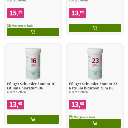
400 tabletten
400 tabletten
15
13
29
69
,
,
Morgen in huis
Pfluger Schussler Zout nr 16
Pfluger Schussler Zout nr 23
Litium Chloratum D6
Natrium bicarbonicum D6
400 tabletten
400 tabletten
13
13
49
69
,
,
Morgen in huis