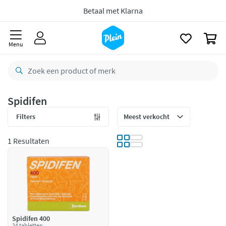
Gratis
retourneren
naar
oofdinhoud
zoeken
8,8/10
Goed
0
CO2 neutraal
bezorgd
Menu
Betaal met Klarna
Spidifen
Filters
1 Resultaten
Spidifen 400
24 tabletten