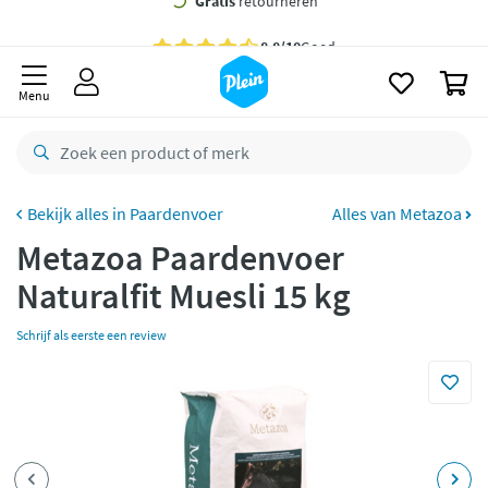
naar
oofdinhoud
Gratis
bezorging vanaf 35,- *
zoeken
0
Voor
23.59u
besteld,
morgen
in huis *
Menu
Gratis
retourneren
8,8/10
Goed
CO2 neutraal
bezorgd
Paardenvoer
Alles van Metazoa
Metazoa Paardenvoer
Betaal met Klarna
Naturalfit Muesli 15 kg
Schrijf als eerste een review