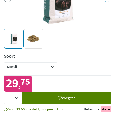
Soort
29
75
,
Voeg
Voeg toe
toe
Voor
23.59u
besteld,
morgen
in huis
Betaal met