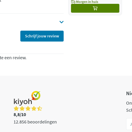
k
Morgen in huis
Schrijf jouw review
te een review.
Ni
On
Sch
8,8/10
12.856 beoordelingen