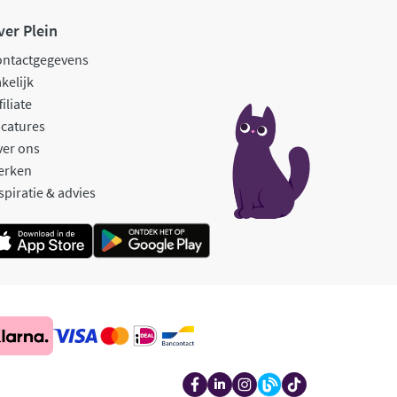
ver Plein
ontactgegevens
kelijk
filiate
catures
ver ons
erken
spiratie & advies