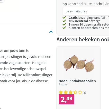
op voorraad is.
Je inschrijv
Gratis
bezorging vanaf 35,- 
CO2 neutraal
bezorgd
Binnen 30 dagen gratis ret
Klanten beoordelen ons me
Anderen bekeken oo
er om jouw tuin te
rrijke slinger is gevuld met een
illende vogelsoorten. Hang de
van het levendige schouwspel
 lekkernij. De Millenniumslinger
aak voor jou als je de diverse
Boon Pindakaasbollen
4 stuks
3
2
n
49
,