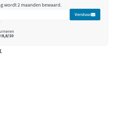
ing wordt 2 maanden bewaard.
Verstuur
*
ourneren
t
8,8/10
k