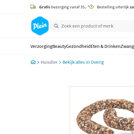
naar
hoofdinhoud
Gratis
bezorging vanaf 35,- *
Bestelling uiterlijk
za
zoeken
Verzorging
Beauty
Gezondheid
Eten & Drinken
Zwang
Huisdier
Overig