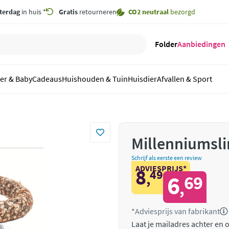
terdag
in huis *
Gratis
retourneren
CO2 neutraal
bezorgd
Folder
Aanbiedingen
er & Baby
Cadeaus
Huishouden & Tuin
Huisdier
Afvallen & Sport
Millenniumsli
Schrijf als eerste een review
ADVIESPRIJS*
8
49
,
6
69
,
*Adviesprijs van fabrikant
Laat je mailadres achter en