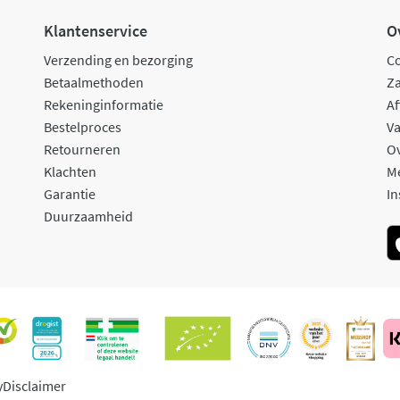
Klantenservice
O
Verzending en bezorging
C
Betaalmethoden
Za
Rekeninginformatie
Af
Bestelproces
Va
Retourneren
O
Klachten
M
Garantie
In
Duurzaamheid
y
Disclaimer