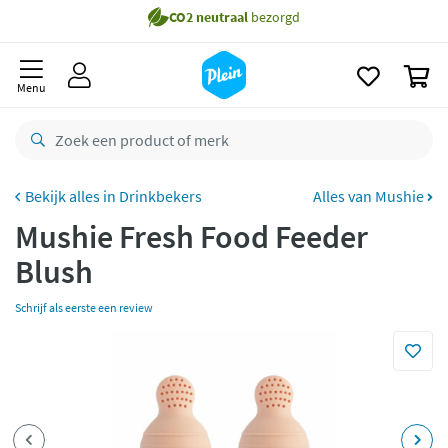
naar
Gratis
bezorging vanaf 35,- *
oofdinhoud
zoeken
Voor
23.59u
besteld,
morgen
in huis *
0
Menu
Gratis
retourneren
8,8/10
Goed
CO2 neutraal
bezorgd
Drinkbekers
Alles van Mushie
Betaal met Klarna
Mushie Fresh Food Feeder
Blush
Schrijf als eerste een review