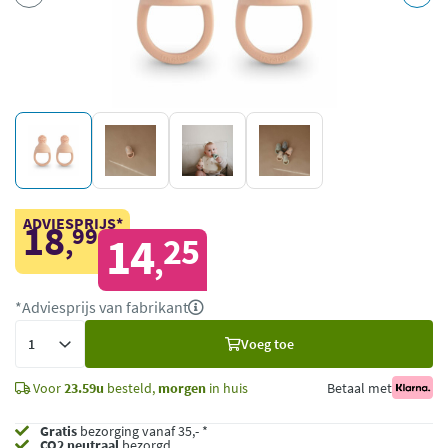
ADVIESPRIJS*
18
99
,
14
25
,
*Adviesprijs van fabrikant
Voeg
Voeg toe
toe
Voor
23.59u
besteld,
morgen
in huis
Betaal met
Gratis
bezorging vanaf 35,- *
CO2 neutraal
bezorgd