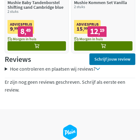
Mushie Baby Tandenborstel
Mushie Kommen Set Vanilla
Shifting sand Cambridge blue
2 stuks
2 stuks
ADVIESPRIJS
ADVIESPRIJS
9
15
99
8
99
12
,
49
,
19
,
,
Morgen in huis
Morgen in huis
Reviews
Schrijf jouw review
Hoe controleren en plaatsen wij reviews?
Er zijn nog geen reviews geschreven. Schrijf als eerste een
review.