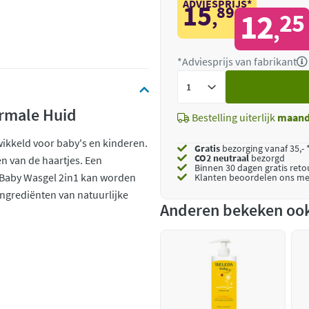
ADVIESPRIJS*
15
89
,
12
25
,
*Adviesprijs van fabrikant
Voeg
toe
rmale Huid
Bestelling uiterlijk
maan
wikkeld voor baby's en kinderen.
Gratis
bezorging vanaf 35,- 
CO2 neutraal
bezorgd
n van de haartjes. Een
Binnen 30 dagen gratis ret
la Baby Wasgel 2in1 kan worden
Klanten beoordelen ons me
ngrediënten van natuurlijke
Anderen bekeken oo