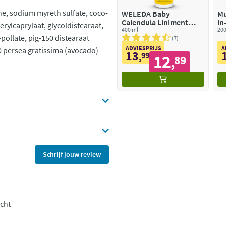
ne, sodium myreth sulfate, coco-
WELEDA Baby
Mu
Calendula Liniment
in
erylcaprylaat, glycoldistearaat,
Reinigingsmelk
400 ml
200
ollate, pig-150 distearaat
7
ADVIESPRIJS
A
50 persea gratissima (avocado)
13
,
99
12
89
,
Schrijf jouw review
ocht