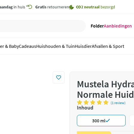
aandag
in huis *
Gratis
retourneren
CO2 neutraal
bezorgd
Folder
Aanbiedingen
er & Baby
Cadeaus
Huishouden & Tuin
Huisdier
Afvallen & Sport
Mustela Hydr
Normale Huid
(1 review)
Inhoud
300 ml