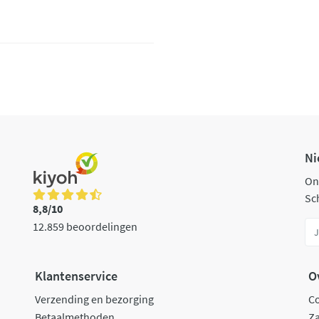
Ni
On
Sch
8,8/10
12.859 beoordelingen
Klantenservice
O
Verzending en bezorging
C
Betaalmethoden
Za