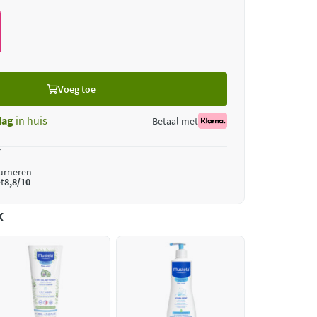
Voeg toe
dag
in huis
Betaal met
*
ourneren
t
8,8/10
k