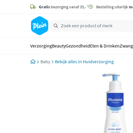
naar
hoofdinhoud
Gratis
bezorging vanaf 35,- *
Bestelling uiterlijk
m
zoeken
Verzorging
Beauty
Gezondheid
Eten & Drinken
Zwang
Baby
Huidverzorging