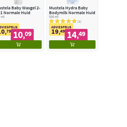
stela Baby Wasgel 2-
Mustela Hydra Baby
-1 Normale Huid
Bodymilk Normale Huid
 ml
500 ml
1
DVIESPRIJS
ADVIESPRIJS
10
19
,
79
,
49
10
14
09
49
,
,