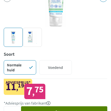
Soort
Normale
Voedend
huid
ADVIESPRIJS*
11
19
,
7
75
,
*Adviesprijs van fabrikant
Voeg