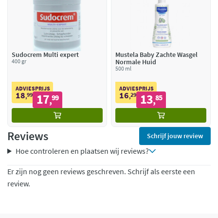
Sudocrem Multi expert
Mustela Baby Zachte Wasgel
400 gr
Normale Huid
500 ml
ADVIESPRIJS
ADVIESPRIJS
18
16
99
17
29
13
,
99
,
85
,
,
Reviews
Schrijf jouw review
Hoe controleren en plaatsen wij reviews?
Er zijn nog geen reviews geschreven. Schrijf als eerste een
review.