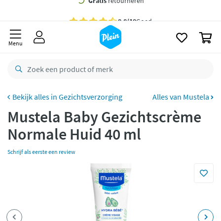
naar
oofdinhoud
Gratis
bezorging vanaf 35,- *
zoeken
0
Bestelling uiterlijk
woensdag
in huis *
Menu
Gratis
retourneren
8,8/10
Goed
CO2 neutraal
bezorgd
Gezichtsverzorging
Alles van Mustela
Mustela Baby Gezichtscrème
Betaal met Klarna
Normale Huid 40 ml
Schrijf als eerste een review