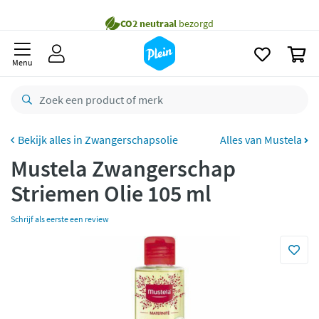
naar
Gratis
bezorging vanaf 35,- *
oofdinhoud
zoeken
Bestelling uiterlijk
zaterdag
in huis *
0
Menu
Gratis
retourneren
8,8/10
Goed
CO2 neutraal
bezorgd
Zwangerschapsolie
Alles van Mustela
Betaal met Klarna
Mustela Zwangerschap
Striemen Olie 105 ml
Schrijf als eerste een review