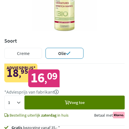
Soort
Creme
Olie
ADVIESPRIJS*
18
95
,
16
09
,
*Adviesprijs van fabrikant
Voeg
Voeg toe
toe
Bestelling uiterlijk
zaterdag
in huis
Betaal met
Gratis
bezorging vanaf 35,- *