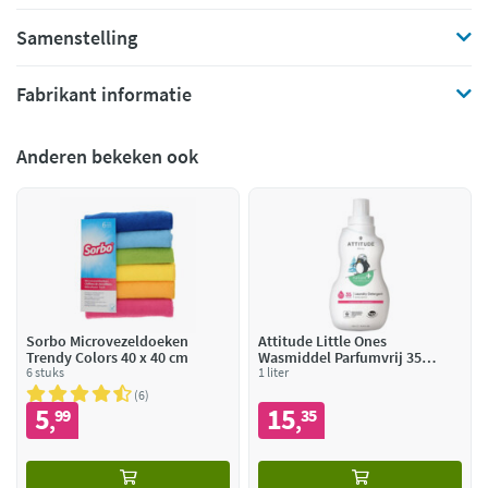
Samenstelling
Fabrikant informatie
Anderen bekeken ook
Sorbo Microvezeldoeken
Attitude Little Ones
Trendy Colors 40 x 40 cm
Wasmiddel Parfumvrij 35
6 stuks
Wasbeurten
1 liter
6
5
15
99
35
,
,