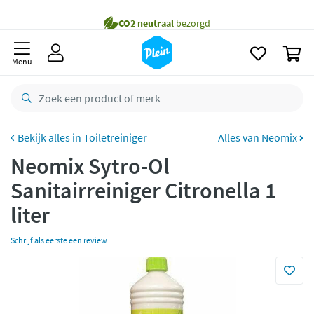
naar
Gratis
bezorging vanaf 35,- *
oofdinhoud
zoeken
Voor
23.59u
besteld,
morgen
in huis *
0
Menu
Gratis
retourneren
8,8/10
Goed
CO2 neutraal
bezorgd
Toiletreiniger
Alles van Neomix
Betaal met Klarna
Neomix Sytro-Ol
Sanitairreiniger Citronella 1
liter
Schrijf als eerste een review