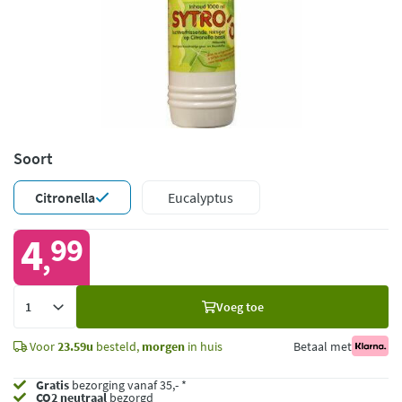
Soort
Citronella
Eucalyptus
4
99
,
Voeg
Voeg toe
toe
Voor
23.59u
besteld,
morgen
in huis
Betaal met
Gratis
bezorging vanaf 35,- *
CO2 neutraal
bezorgd