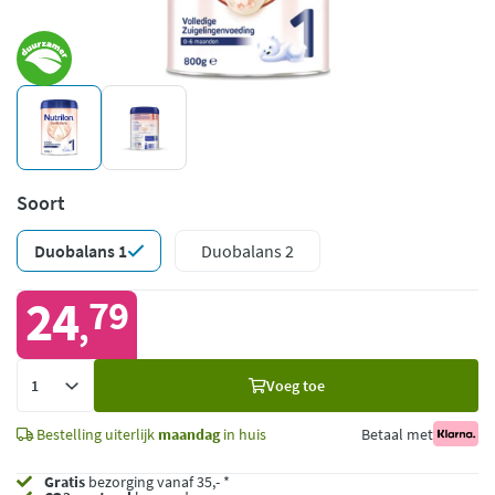
Soort
Duobalans 1
Duobalans 2
24
79
,
Voeg
Voeg toe
toe
Bestelling uiterlijk
maandag
in huis
Betaal met
Gratis
bezorging vanaf 35,- *