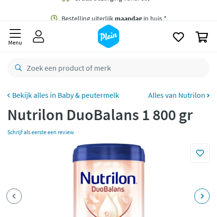
naar
oofdinhoud
Gratis
bezorging vanaf 35,- *
zoeken
0
Bestelling uiterlijk
maandag
in huis *
Menu
Gratis
retourneren
8,8/10
Goed
CO2 neutraal
bezorgd
Baby & peutermelk
Alles van Nutrilon
Nutrilon DuoBalans 1 800 gr
Betaal met Klarna
Schrijf als eerste een review