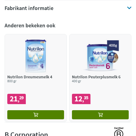
Fabrikant informatie
Anderen bekeken ook
Nutrilon Dreumesmelk 4
Nutrilon Peuterplusmelk 6
800 gr
400 gr
21
12
29
35
,
,
B Corporation