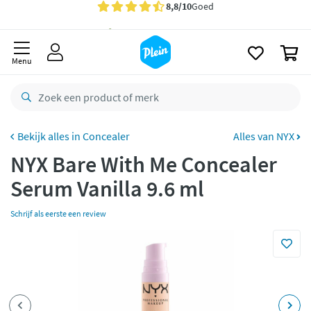
naar
Gratis
bezorging vanaf 35,- *
oofdinhoud
zoeken
Voor
23.59u
besteld,
morgen
in huis *
0
Menu
Gratis
retourneren
8,8/10
Goed
CO2 neutraal
bezorgd
Concealer
Alles van NYX
Betaal met Klarna
NYX Bare With Me Concealer
Serum Vanilla 9.6 ml
Schrijf als eerste een review