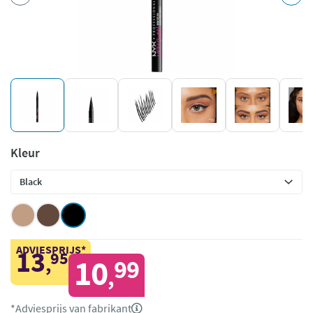
Kleur
ADVIESPRIJS*
13
95
,
10
99
,
*Adviesprijs van fabrikant