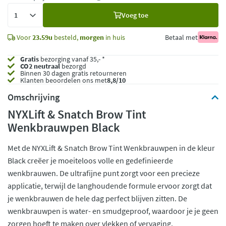
Voeg
Voeg toe
toe
Voor
23.59u
besteld,
morgen
in huis
Betaal met
Gratis
bezorging vanaf 35,- *
CO2 neutraal
bezorgd
Binnen 30 dagen gratis retourneren
Klanten beoordelen ons met
8,8/10
Omschrijving
NYXLift & Snatch Brow Tint
Wenkbrauwpen Black
Met de NYXLift & Snatch Brow Tint Wenkbrauwpen in de kleur
Black creëer je moeiteloos volle en gedefinieerde
wenkbrauwen. De ultrafijne punt zorgt voor een precieze
applicatie, terwijl de langhoudende formule ervoor zorgt dat
je wenkbrauwen de hele dag perfect blijven zitten. De
wenkbrauwpen is water- en smudgeproof, waardoor je je geen
zorgen hoeft te maken over vlekken of vervaging.