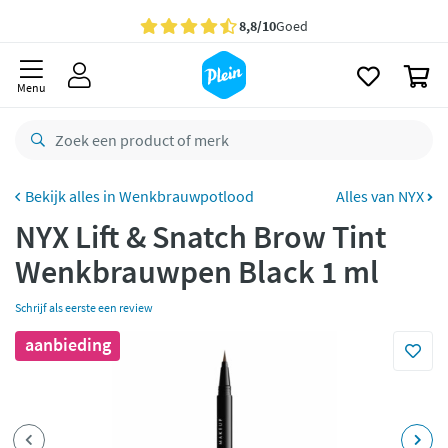
naar
oofdinhoud
Gratis
bezorging vanaf 35,- *
zoeken
0
Voor
23.59u
besteld,
morgen
in huis *
Menu
Gratis
retourneren
8,8/10
Goed
CO2 neutraal
bezorgd
Wenkbrauwpotlood
Alles van NYX
NYX Lift & Snatch Brow Tint
Betaal met Klarna
Wenkbrauwpen Black 1 ml
Schrijf als eerste een review
aanbieding