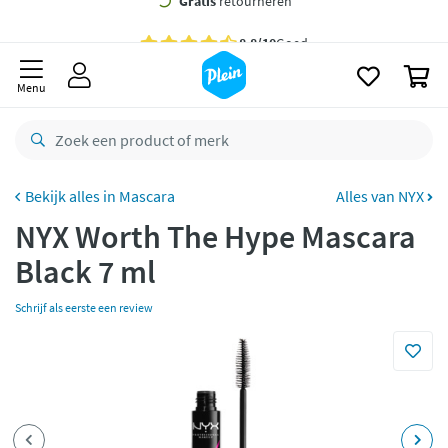
naar
oofdinhoud
Gratis
bezorging vanaf 35,- *
zoeken
0
Bestelling uiterlijk
maandag
in huis *
Menu
Gratis
retourneren
8,8/10
Goed
CO2 neutraal
bezorgd
Mascara
Alles van NYX
NYX Worth The Hype Mascara
Betaal met Klarna
Black 7 ml
Schrijf als eerste een review