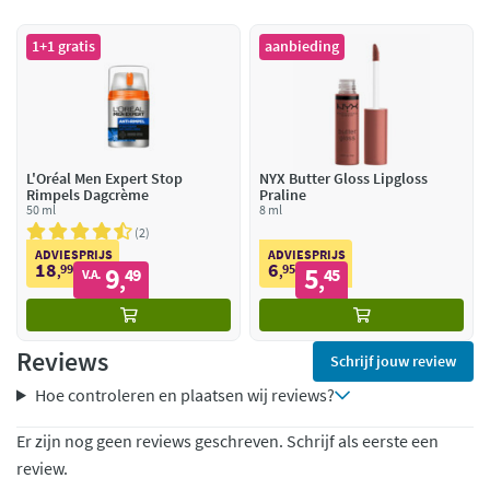
1+1 gratis
aanbieding
L'Oréal Men Expert Stop
NYX Butter Gloss Lipgloss
Rimpels Dagcrème
Praline
50 ml
8 ml
2
ADVIESPRIJS
ADVIESPRIJS
18
6
99
9
95
5
,
49
,
45
V.A.
,
,
Reviews
Schrijf jouw review
Hoe controleren en plaatsen wij reviews?
Er zijn nog geen reviews geschreven. Schrijf als eerste een
review.