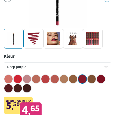
Kleur
ADVIESPRIJS*
5
50
,
4
65
,