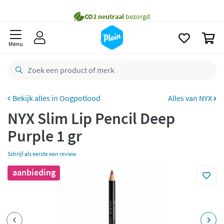
naar
oofdinhoud
Gratis
bezorging vanaf 35,- *
zoeken
0
Voor
23.59u
besteld,
morgen
in huis *
Menu
Gratis
retourneren
8,8/10
Goed
CO2 neutraal
bezorgd
Oogpotlood
Alles van NYX
NYX Slim Lip Pencil Deep
Betaal met Klarna
Purple 1 gr
Schrijf als eerste een review
aanbieding