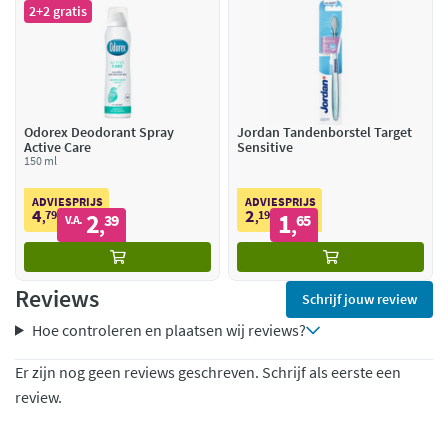
2+2 gratis
Odorex Deodorant Spray
Jordan Tandenborstel Target
Active Care
Sensitive
150 ml
ADVIESPRIJS
ADVIESPRIJS
4
2
79
2
19
1
,
39
,
65
V.A.
,
,
Reviews
Schrijf jouw review
Hoe controleren en plaatsen wij reviews?
Er zijn nog geen reviews geschreven. Schrijf als eerste een
review.