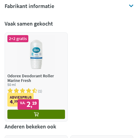
Fabrikant informatie
Vaak samen gekocht
2+2 gratis
Odorex Deodorant Roller
Marine Fresh
50 ml
1
ADVIESPRIJS
4
39
2
,
19
V.A.
,
Anderen bekeken ook