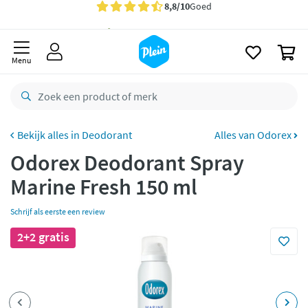
naar
oofdinhoud
Gratis
bezorging vanaf 35,- *
zoeken
0
Bestelling uiterlijk
zaterdag
in huis *
Menu
Gratis
retourneren
8,8/10
Goed
CO2 neutraal
bezorgd
Deodorant
Alles van Odorex
Odorex Deodorant Spray
Betaal met Klarna
Marine Fresh 150 ml
Schrijf als eerste een review
2+2 gratis