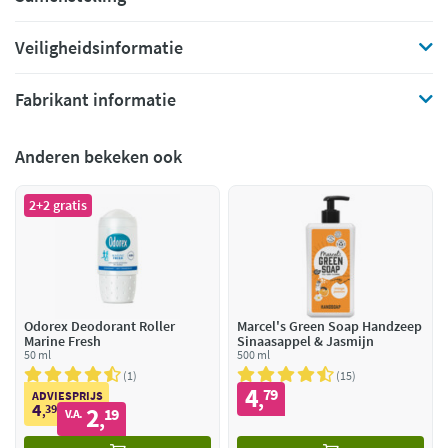
Veiligheidsinformatie
Fabrikant informatie
Anderen bekeken ook
2+2 gratis
Odorex Deodorant Roller
Marcel's Green Soap Handzeep
Marine Fresh
Sinaasappel & Jasmijn
50 ml
500 ml
1
15
4
79
,
ADVIESPRIJS
4
39
2
,
19
V.A.
,