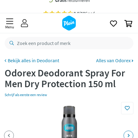
naar
oofdinhoud
Gratis
bezorging vanaf 35,- *
zoeken
0
Bestelling uiterlijk
maandag
in huis *
Menu
Gratis
retourneren
8,8/10
Goed
CO2 neutraal
bezorgd
Deodorant
Alles van Odorex
Odorex Deodorant Spray For
Betaal met Klarna
Men Dry Protection 150 ml
Schrijf als eerste een review