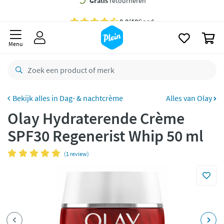
naar
oofdinhoud
Gratis
bezorging vanaf 35,- *
zoeken
0
Voor
23.59u
besteld,
morgen
in huis *
Menu
Gratis
retourneren
8,8/10
Goed
CO2 neutraal
bezorgd
Dag- & nachtcrème
Alles van Olay
Olay Hydraterende Crème
Betaal met Klarna
SPF30 Regenerist Whip 50 ml
(1 review)