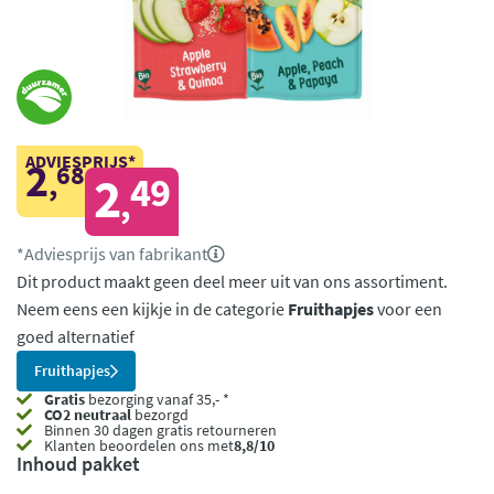
ADVIESPRIJS*
2
68
,
2
49
,
*Adviesprijs van fabrikant
Dit product maakt geen deel meer uit van ons assortiment.
Neem eens een kijkje in de categorie
Fruithapjes
voor een
goed alternatief
Fruithapjes
Gratis
bezorging vanaf 35,- *
CO2 neutraal
bezorgd
Binnen 30 dagen gratis retourneren
Klanten beoordelen ons met
8,8/10
Inhoud pakket