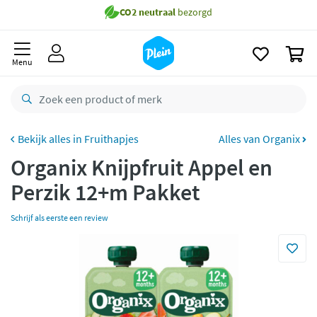
naar
Gratis
bezorging vanaf 35,- *
oofdinhoud
zoeken
Voor
23.59u
besteld,
morgen
in huis *
0
Menu
Gratis
retourneren
8,8/10
Goed
CO2 neutraal
bezorgd
Fruithapjes
Alles van Organix
Betaal met Klarna
Organix Knijpfruit Appel en
Perzik 12+m Pakket
Schrijf als eerste een review