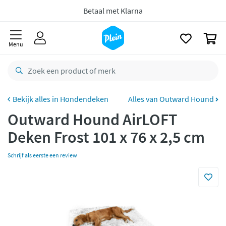
naar
oofdinhoud
zoeken
Gratis
retourneren
0
8,8/10
Goed
Menu
CO2 neutraal
bezorgd
Betaal met Klarna
Hondendeken
Alles van Outward Hound
Outward Hound AirLOFT
Deken Frost 101 x 76 x 2,5 cm
Schrijf als eerste een review