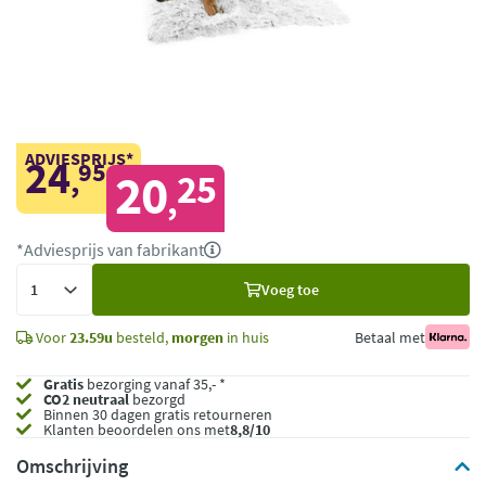
ADVIESPRIJS*
24
95
,
20
25
,
*Adviesprijs van fabrikant
Voeg
Voeg toe
toe
Voor
23.59u
besteld,
morgen
in huis
Betaal met
Gratis
bezorging vanaf 35,- *
CO2 neutraal
bezorgd
Binnen 30 dagen gratis retourneren
Klanten beoordelen ons met
8,8/10
Omschrijving