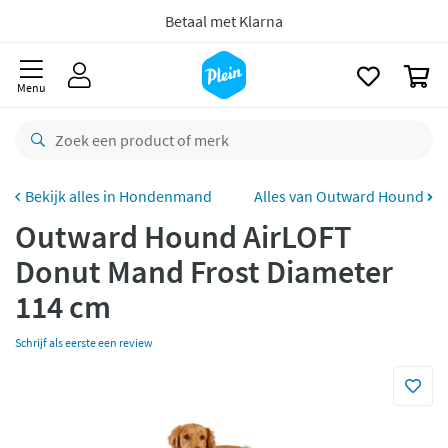
naar
oofdinhoud
zoeken
Gratis
retourneren
0
8,8/10
Goed
Menu
CO2 neutraal
bezorgd
Betaal met Klarna
Hondenmand
Alles van Outward Hound
Outward Hound AirLOFT
Donut Mand Frost Diameter
114 cm
Schrijf als eerste een review