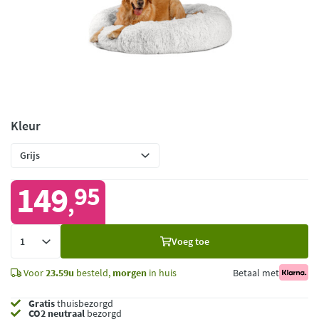
Kleur
149
95
,
Voeg
Voeg toe
toe
Voor
23.59u
besteld,
morgen
in huis
Betaal met
Gratis
thuisbezorgd
CO2 neutraal
bezorgd