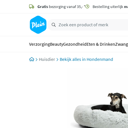
naar
hoofdinhoud
Gratis
bezorging vanaf 35,- *
Bestelling uiterlijk
m
zoeken
Verzorging
Beauty
Gezondheid
Eten & Drinken
Zwang
Huisdier
Hondenmand