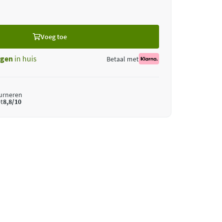
Voeg toe
gen
in huis
Betaal met
ourneren
t
8,8/10