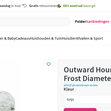
aandag
in huis *
Gratis
retourneren
CO2 neutraal
bezorgd
Folder
Aanbiedingen
er & Baby
Cadeaus
Huishouden & Tuin
Huisdier
Afvallen & Sport
Outward Hou
Frost Diamete
Schrijf als eerste een review
Kleur