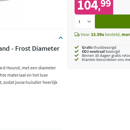
104
99
,
Voeg
toe
Voor
23.59u
besteld,
mor
nd - Frost Diameter
Gratis
thuisbezorgd
CO2 neutraal
bezorgd
Binnen 30 dagen gratis ret
Klanten beoordelen ons me
ard Hound, met een diameter
chte materiaal en het luxe
 zodat jouw huisdier heerlijk