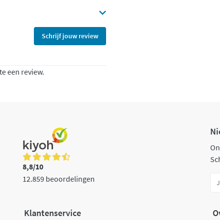
Schrijf jouw review
te een review.
Ni
On
Sch
8,8/10
12.859 beoordelingen
Klantenservice
O