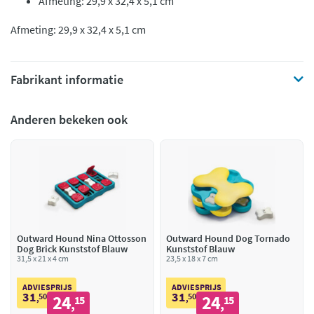
Afmeting: 29,9 x 32,4 x 5,1 cm
Afmeting: 29,9 x 32,4 x 5,1 cm
Fabrikant informatie
Anderen bekeken ook
Outward Hound Nina Ottosson
Outward Hound Dog Tornado
Dog Brick Kunststof Blauw
Kunststof Blauw
31,5 x 21 x 4 cm
23,5 x 18 x 7 cm
ADVIESPRIJS
ADVIESPRIJS
31
31
50
24
50
24
,
15
,
15
,
,