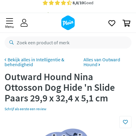
naar
oofdinhoud
Gratis
bezorging vanaf 35,- *
zoeken
0
Voor
23.59u
besteld,
morgen
in huis *
Menu
Gratis
retourneren
8,8/10
Goed
CO2 neutraal
bezorgd
Intelligentie &
Alles van Outward
behendigheid
Hound
Betaal met Klarna
Outward Hound Nina
Ottosson Dog Hide 'n Slide
Paars 29,9 x 32,4 x 5,1 cm
Schrijf als eerste een review