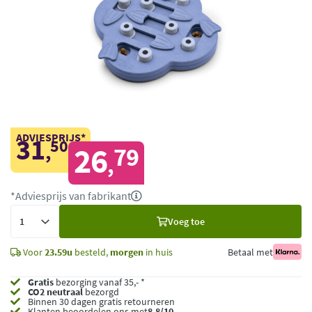
ADVIESPRIJS*
31
50
,
26
79
,
*Adviesprijs van fabrikant
Voeg
Voeg toe
toe
Voor
23.59u
besteld,
morgen
in huis
Betaal met
Gratis
bezorging vanaf 35,- *
CO2 neutraal
bezorgd
Binnen 30 dagen gratis retourneren
Klanten beoordelen ons met
8,8/10