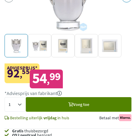
ADVIESPRIJS*
92
55
,
54
99
,
*Adviesprijs van fabrikant
Voeg
Voeg toe
toe
Bestelling uiterlijk
vrijdag
in huis
Betaal met
Gratis
thuisbezorgd
CO2 neutraal
bezorgd