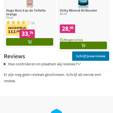
Hugo Boss Eau de Toilette
Vichy Mineral 89 Booster
Orange
50 ml
75 ml
1
28
95
,
ADVIESPRIJS
112
00
33
,
79
,
Morgen in huis
Reviews
Schrijf jouw review
Hoe controleren en plaatsen wij reviews?
Er zijn nog geen reviews geschreven. Schrijf als eerste een
review.