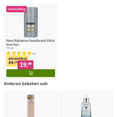
aanbieding
Paco Rabanne Deodorant Stick
Invictus
75 ml
1
ADVIESPRIJS
34
25
19
,
99
,
Anderen bekeken ook