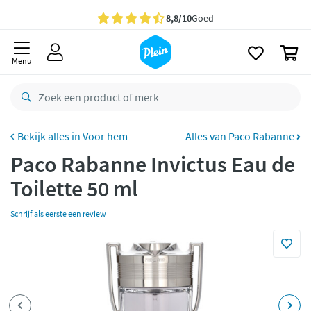
naar
oofdinhoud
Gratis
bezorging vanaf 35,- *
zoeken
0
Voor
23.59u
besteld,
morgen
in huis *
Menu
Gratis
retourneren
8,8/10
Goed
CO2 neutraal
bezorgd
Voor hem
Alles van Paco Rabanne
Paco Rabanne Invictus Eau de
Betaal met Klarna
Toilette 50 ml
Schrijf als eerste een review