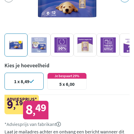
Kies je hoeveelheid
Je bespaart 29%
1 x 8,49
5 x 6,00
ADVIESPRIJS*
9
19
,
8
49
,
*Adviesprijs van fabrikant
Laat je mailadres achter en ontvang een bericht wanneer dit