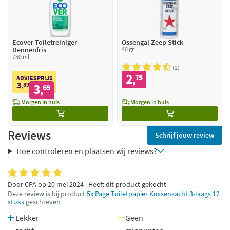
Ecover Toiletreiniger
Ossengal Zeep Stick
Dennenfris
40 gr
750 ml
2
2
75
,
ADVIESPRIJS
3
89
3
,
69
,
Morgen in huis
Morgen in huis
Reviews
Schrijf jouw review
Hoe controleren en plaatsen wij reviews?
Door CPA op 20 mei 2024 | Heeft dit product gekocht
Deze review is bij product
5x Page Toiletpapier Kussenzacht 3-laags 12
stuks
geschreven
Lekker
Geen