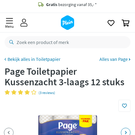
naar
oofdinhoud
Gratis
bezorging vanaf 35,- *
zoeken
0
Voor
23.59u
besteld,
morgen
in huis *
Menu
Gratis
retourneren
8,8/10
Goed
CO2 neutraal
bezorgd
Toiletpapier
Alles van Page
Page Toiletpapier
Betaal met Klarna
Kussenzacht 3-laags 12 stuks
(3 reviews)