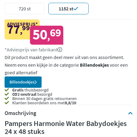
720 st
1152 st
ADVIESPRIJS*
77
99
,
50
69
,
*Adviesprijs van fabrikant
Dit product maakt geen deel meer uit van ons assortiment.
Neem eens een kijkje in de categorie
Billendoekjes
voor een
goed alternatief
Billendoekjes
Gratis
thuisbezorgd
CO2 neutraal
bezorgd
Binnen 30 dagen gratis retourneren
Klanten beoordelen ons met
8,8/10
Omschrijving
Pampers Harmonie Water Babydoekjes
24 x 48 stuks