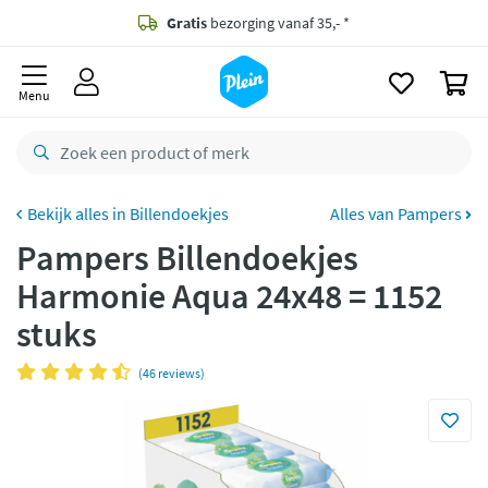
naar
oofdinhoud
Gratis
bezorging vanaf 35,- *
zoeken
0
Bestelling uiterlijk
maandag
in huis *
Menu
Gratis
retourneren
8,8/10
Goed
CO2 neutraal
bezorgd
Billendoekjes
Alles van Pampers
Pampers Billendoekjes
Betaal met Klarna
Harmonie Aqua 24x48 = 1152
stuks
(46 reviews)