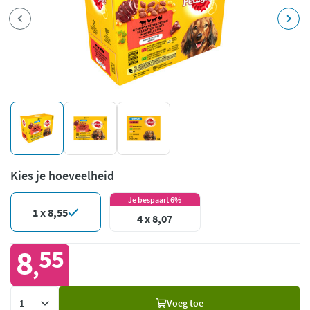
Kies je hoeveelheid
Je bespaart 6%
1 x 8,55
4 x 8,07
8
55
,
Voeg
Voeg toe