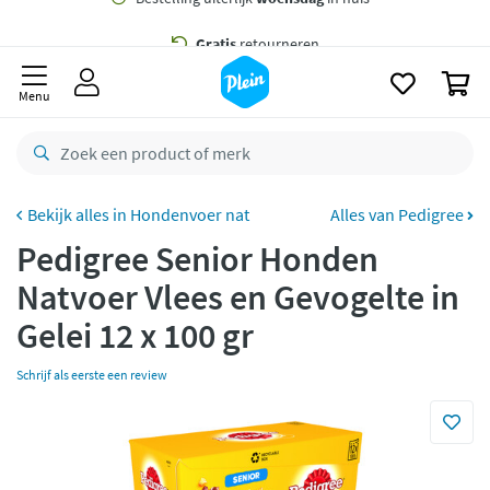
naar
oofdinhoud
Gratis
bezorging vanaf 35,- *
zoeken
0
Bestelling uiterlijk
woensdag
in huis *
Menu
Gratis
retourneren
8,8/10
Goed
CO2 neutraal
bezorgd
Hondenvoer nat
Alles van Pedigree
Pedigree Senior Honden
Betaal met Klarna
Natvoer Vlees en Gevogelte in
Gelei 12 x 100 gr
Schrijf als eerste een review