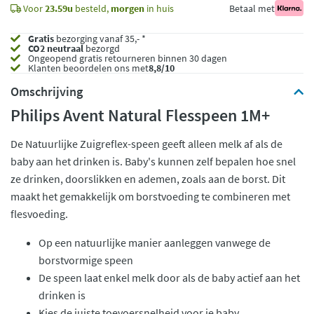
Voor
23.59u
besteld,
morgen
in huis
Betaal met
Gratis
bezorging vanaf 35,- *
CO2 neutraal
bezorgd
Ongeopend
gratis retourneren binnen 30 dagen
Klanten beoordelen ons met
8,8/10
Omschrijving
Philips Avent Natural Flesspeen 1M+
De Natuurlijke Zuigreflex-speen geeft alleen melk af als de
baby aan het drinken is. Baby's kunnen zelf bepalen hoe snel
ze drinken, doorslikken en ademen, zoals aan de borst. Dit
maakt het gemakkelijk om borstvoeding te combineren met
flesvoeding.
Op een natuurlijke manier aanleggen vanwege de
borstvormige speen
De speen laat enkel melk door als de baby actief aan het
drinken is
Kies de juiste toevoersnelheid voor je baby