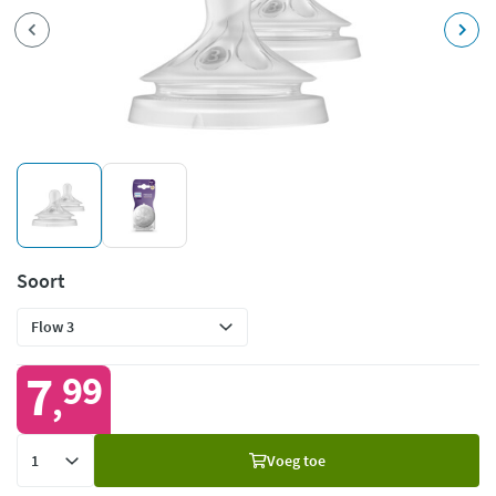
Soort
7
99
,
Voeg
Voeg toe
toe