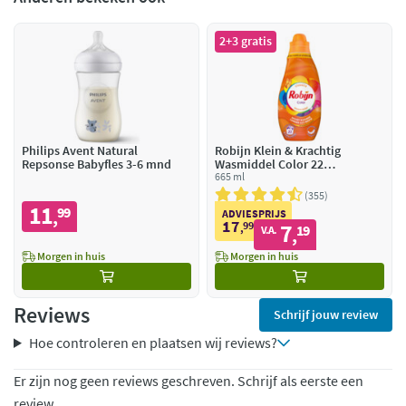
2+3 gratis
Philips Avent Natural
Robijn Klein & Krachtig
Repsonse Babyfles 3-6 mnd
Wasmiddel Color 22
Wasbeurten
665 ml
355
11
99
,
ADVIESPRIJS
17
99
7
,
19
V.A.
,
Morgen in huis
Morgen in huis
Reviews
Schrijf jouw review
Hoe controleren en plaatsen wij reviews?
Er zijn nog geen reviews geschreven. Schrijf als eerste een
review.