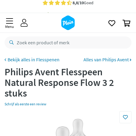
naar
oofdinhoud
Gratis
bezorging vanaf 35,- *
zoeken
0
Voor
23.59u
besteld,
morgen
in huis *
Menu
Gratis
retourneren
8,8/10
Goed
CO2 neutraal
bezorgd
Flesspenen
Alles van Philips Avent
Philips Avent Flesspeen
Betaal met Klarna
Natural Response Flow 3 2
stuks
Schrijf als eerste een review