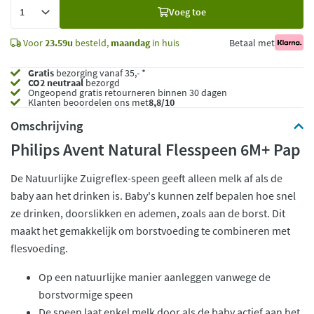
Voeg
Voeg toe
toe
Voor
23.59u
besteld,
maandag
in huis
Betaal met
Gratis
bezorging vanaf 35,- *
CO2 neutraal
bezorgd
Ongeopend
gratis retourneren binnen 30 dagen
Klanten beoordelen ons met
8,8/10
Omschrijving
Philips Avent Natural Flesspeen 6M+ Pap
De Natuurlijke Zuigreflex-speen geeft alleen melk af als de
baby aan het drinken is. Baby's kunnen zelf bepalen hoe snel
ze drinken, doorslikken en ademen, zoals aan de borst. Dit
maakt het gemakkelijk om borstvoeding te combineren met
flesvoeding.
Op een natuurlijke manier aanleggen vanwege de
borstvormige speen
De speen laat enkel melk door als de baby actief aan het