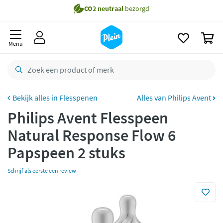
naar
Gratis
bezorging vanaf 35,- *
oofdinhoud
zoeken
Voor
23.59u
besteld,
maandag
in huis *
0
Menu
Gratis
retourneren
8,8/10
Goed
CO2 neutraal
bezorgd
Flesspenen
Alles van Philips Avent
Betaal met Klarna
Philips Avent Flesspeen
Natural Response Flow 6
Papspeen 2 stuks
Schrijf als eerste een review