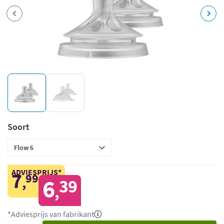
Soort
ADVIESPRIJS*
7
99
,
6
39
,
*Adviesprijs van fabrikant