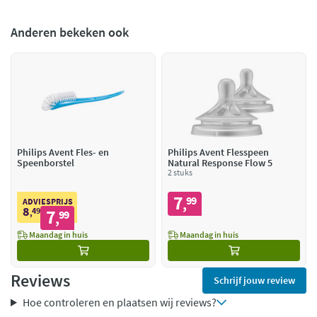
Anderen bekeken ook
Philips Avent Fles- en
Philips Avent Flesspeen
Speenborstel
Natural Response Flow 5
2 stuks
7
99
,
ADVIESPRIJS
8
49
7
,
99
,
Maandag in huis
Maandag in huis
Reviews
Schrijf jouw review
Hoe controleren en plaatsen wij reviews?