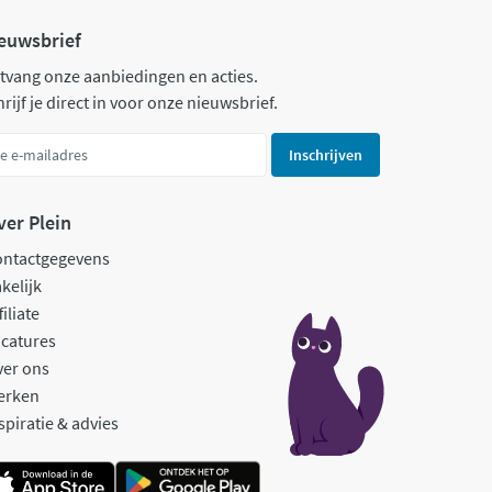
euwsbrief
tvang onze aanbiedingen en acties.
rijf je direct in voor onze nieuwsbrief.
Inschrijven
ver Plein
ontactgegevens
kelijk
filiate
catures
ver ons
erken
spiratie & advies