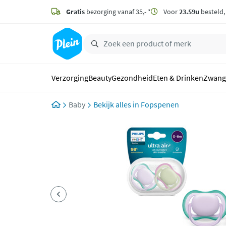
naar
hoofdinhoud
Gratis
bezorging vanaf 35,- *
Voor
23.59u
besteld
zoeken
Verzorging
Beauty
Gezondheid
Eten & Drinken
Zwang
Baby
Fopspenen