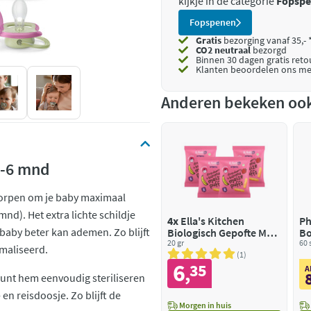
kijkje in de categorie
Fopsp
Fopspenen
Gratis
bezorging vanaf 35,- 
CO2 neutraal
bezorgd
Binnen 30 dagen gratis ret
Klanten beoordelen ons me
Anderen bekeken oo
 0-6 mnd
tworpen om je baby maximaal
nd). Het extra lichte schildje
4x
Ella's Kitchen
Ph
 baby beter kan ademen. Zo blijft
Biologisch Gepofte Mais
Bo
Sticks 6+m Aardbei &
20 gr
60 
imaliseerd.
Banaan
1
6
35
,
A
 kunt hem eenvoudig steriliseren
en reisdoosje. Zo blijft de
Morgen in huis