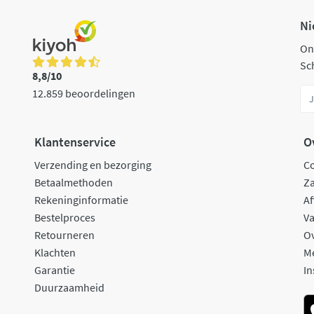
Ni
On
Sch
8,8/10
12.859 beoordelingen
Klantenservice
O
Verzending en bezorging
C
Betaalmethoden
Za
Rekeninginformatie
Af
Bestelproces
Va
Retourneren
O
Klachten
M
Garantie
In
Duurzaamheid