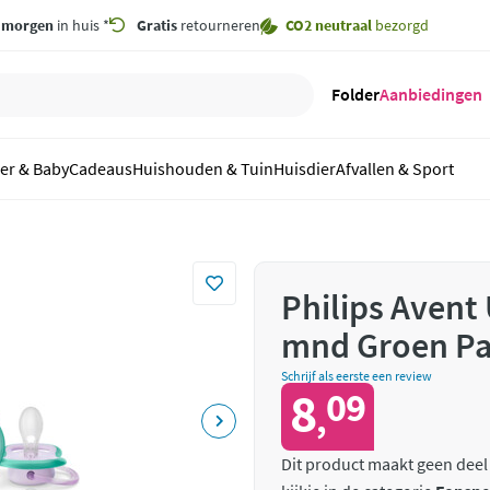
,
morgen
in huis *
Gratis
retourneren
CO2 neutraal
bezorgd
Folder
Aanbiedingen
er & Baby
Cadeaus
Huishouden & Tuin
Huisdier
Afvallen & Sport
Philips Avent 
mnd Groen Pa
Schrijf als eerste een review
8
09
,
Dit product maakt geen deel