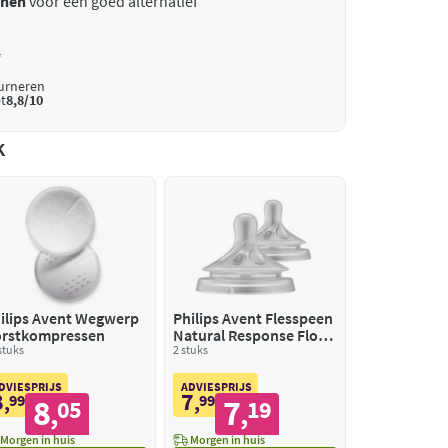
enen
voor een goed alternatief
*
ourneren
t
8,8/10
k
ilips Avent Wegwerp
Philips Avent Flesspeen
rstkompressen
Natural Response Flow
stuks
4
2 stuks
DVIESPRIJS
ADVIESPRIJS
8
7
,
99
,
99
8
7
05
19
,
,
Morgen in huis
Morgen in huis