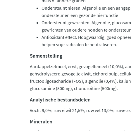
maïs of andere granen
Ondersteunt nieren. Algenolie en een aangep
ondersteunen een gezonde nierfunctie
Ondersteunt gewrichten. Algenolie, glucosam
gewrichten van oudere honden te ondersteu
Antioxidant effect. Hoogwaardig, goed opne
helpen vrije radicalen te neutraliseren.
Samenstelling
Aardappelzetmeel, erwt, gevogeltemeel (10,0%), aar
gehydrolyseerd gevogelte eiwit, cichoreipulp, cellu
fructooligosacharide (FOS), algenolie (0,4%), kaliu
glucosamine (500mg), chondroitine (500mg).
Analytische bestandsdelen
Vocht 9,0%, ruw eiwit 21,5%, ruw vet 13,0%, ruwe as
Mineralen