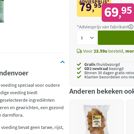
ADVIESPRIJS*
79
95
,
69
95
,
*Adviesprijs van fabrikant
Voeg
toe
Voor
23.59u
besteld,
mor
Gratis
thuisbezorgd
CO2 neutraal
bezorgd
ondenvoer
Binnen 30 dagen gratis ret
Klanten beoordelen ons me
e voeding speciaal voor oudere
Anderen bekeken oo
ledige voeding biedt
 geselecteerde ingrediënten
ieren en gewrichten, een gezond
 darmflora.
voeding bevat geen tarwe, rijst,