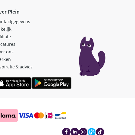
ver Plein
ontactgegevens
kelijk
filiate
catures
ver ons
erken
spiratie & advies