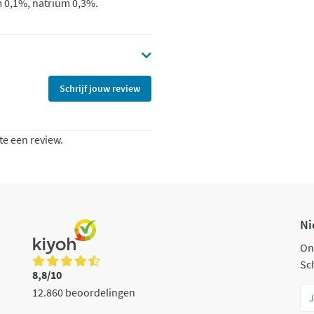
 0,1%, natrium 0,3%.
Schrijf jouw review
te een review.
Ni
On
Sch
8,8/10
12.860 beoordelingen