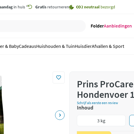
aandag
in huis *
Gratis
retourneren
CO2 neutraal
bezorgd
Folder
Aanbiedingen
er & Baby
Cadeaus
Huishouden & Tuin
Huisdier
Afvallen & Sport
Prins ProCare
Hondenvoer 1
Schrijf als eerste een review
Inhoud
3 kg