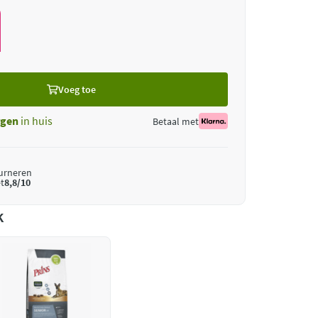
Voeg toe
gen
in huis
Betaal met
ourneren
t
8,8/10
k