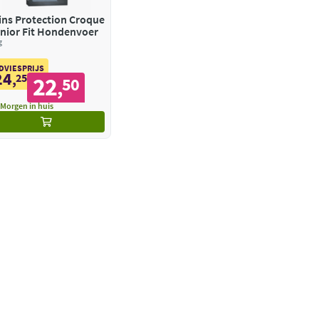
ins Protection Croque
nior Fit Hondenvoer
g
DVIESPRIJS
24
,
25
22
50
,
Morgen in huis