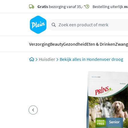
naar
hoofdinhoud
Gratis
bezorging vanaf 35,- *
Bestelling uiterlijk
m
zoeken
Verzorging
Beauty
Gezondheid
Eten & Drinken
Zwang
Huisdier
Hondenvoer droog