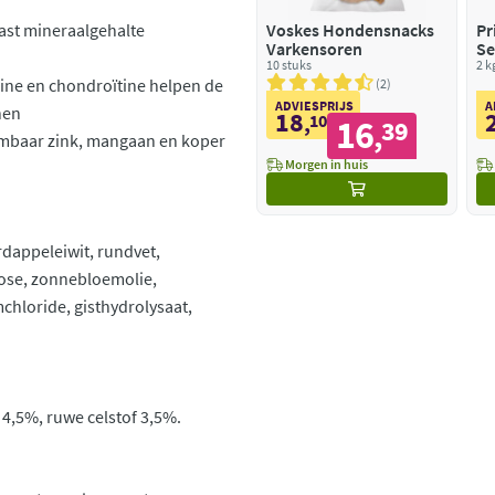
ast mineraalgehalte
Voskes Hondensnacks
Pr
Varkensoren
Se
10 stuks
2 k
ine en chondroïtine helpen de
2
ADVIESPRIJS
A
nen
18
,
10
16
39
,
embaar zink, mangaan en koper
Morgen in huis
dappeleiwit, rundvet,
lose, zonnebloemolie,
mchloride, gisthydrolysaat,
 4,5%, ruwe celstof 3,5%.