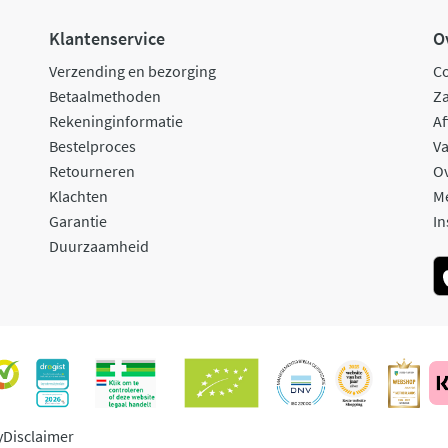
Klantenservice
O
Verzending en bezorging
C
Betaalmethoden
Za
Rekeninginformatie
Af
Bestelproces
Va
Retourneren
O
Klachten
M
Garantie
In
Duurzaamheid
y
Disclaimer