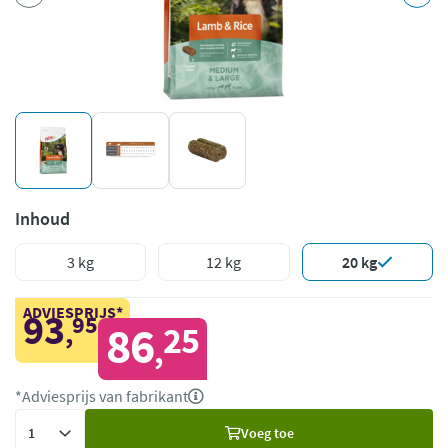
Inhoud
3 kg
12 kg
20 kg
ADVIESPRIJS*
93
95
,
86
25
,
*Adviesprijs van fabrikant
Voeg
Voeg toe
toe