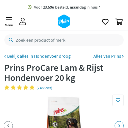
naar
oofdinhoud
Gratis
bezorging vanaf 35,- *
zoeken
0
Voor
23.59u
besteld,
maandag
in huis *
Menu
Gratis
retourneren
8,8/10
Goed
CO2 neutraal
bezorgd
Hondenvoer droog
Alles van Prins
Prins ProCare Lam & Rijst
Betaal met Klarna
Hondenvoer 20 kg
(2 reviews)