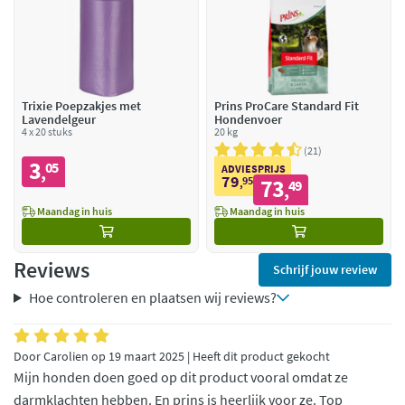
Trixie Poepzakjes met
Prins ProCare Standard Fit
Lavendelgeur
Hondenvoer
4 x 20 stuks
20 kg
21
3
05
,
ADVIESPRIJS
79
95
73
,
49
,
Maandag in huis
Maandag in huis
Reviews
Schrijf jouw review
Hoe controleren en plaatsen wij reviews?
Door Carolien op 19 maart 2025 | Heeft dit product gekocht
Mijn honden doen goed op dit product vooral omdat ze
darmklachten hebben. En prins is heerlijk voor ze. Top