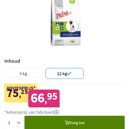
Inhoud
3 kg
12 kg
ADVIESPRIJS*
75
25
,
66
95
,
*Adviesprijs van fabrikant
Voeg
Voeg toe
toe