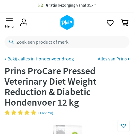
naar
oofdinhoud
Gratis
bezorging vanaf 35,- *
zoeken
0
Voor
23.59u
besteld,
morgen
in huis *
Menu
Gratis
retourneren
8,8/10
Goed
CO2 neutraal
bezorgd
Hondenvoer droog
Alles van Prins
Prins ProCare Pressed
Betaal met Klarna
Veterinary Diet Weight
Reduction & Diabetic
Hondenvoer 12 kg
(1 review)