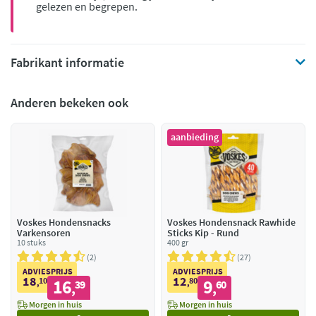
gelezen en begrepen.
Fabrikant informatie
Anderen bekeken ook
aanbieding
Voskes Hondensnacks
Voskes Hondensnack Rawhide
Varkensoren
Sticks Kip - Rund
10 stuks
400 gr
2
27
ADVIESPRIJS
ADVIESPRIJS
18
12
10
16
80
9
,
39
,
60
,
,
Morgen in huis
Morgen in huis