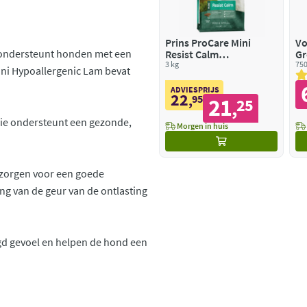
Prins ProCare Mini
Vo
m ondersteunt honden met een
Resist Calm
Gr
Hondenvoer
3 kg
750
ini Hypoallergenic Lam bevat
ADVIESPRIJS
22
,
95
21
25
,
lie ondersteunt een gezonde,
Morgen in huis
a zorgen voor een goede
ing van de geur van de ontlasting
gd gevoel en helpen de hond een