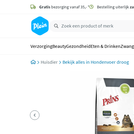
naar
hoofdinhoud
Gratis
bezorging vanaf 35,- *
Bestelling uiterlijk
za
zoeken
Verzorging
Beauty
Gezondheid
Eten & Drinken
Zwang
Huisdier
Hondenvoer droog