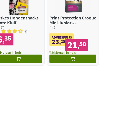
skes Hondensnacks
Prins Protection Croque
ote Kluif
Mini Junior
 gr
Performance
2 kg
Hondenvoer
6
6
35
,
ADVIESPRIJS
23
,
25
21
50
,
Morgen in huis
Morgen in huis