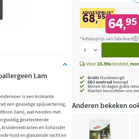
ADVIESPRIJS*
68
95
,
64
95
,
*Adviesprijs van fabrikant
Voeg
toe
Voor
23.59u
besteld,
mor
poallergeen Lam
Gratis
thuisbezorgd
CO2 neutraal
bezorgd
Binnen 30 dagen gratis ret
Klanten beoordelen ons me
ondenvoer is een krokante
Anderen bekeken oo
t een gevoelige spijsvertering,
witbron (lam), wat honden met
orgvuldig geselecteerde
a, kruidenextracten en Schüssler
onde huid en glanzende vacht en