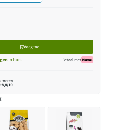
Voeg toe
gen
in huis
Betaal met
ourneren
t
8,8/10
k