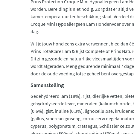
Prins Protection Croque Mini Hypoallergeen Lam 
worden. Bereiding is niet nodig. Zorg dat er altijd v
kamertemperatuur ter beschikking staat. Verdeel de
Croque Mini Hypoallergeen Lam Hondenvoer over m
dag.
Wil je jouw hond eens extra verwennen, bied dan é
Prins TotalCare Lam & Rijst Complete of Prins Natu
Dit zijn gezonde en natuurlijke vleesmaaltijden voo
wordt afgeraden. Meng gedurende minimaal 7 dage
door de oude voeding tot je geheel bent overgestap
Samenstelling
Gedehydreerd lam (18%), rijst, dierlijke vetten, bie
gehydrolyseerde lever, mineralen (kaliumchloride, 
(0.6%), gist, inuline (0.3%), lignocellulose, kruide
(gallus, siberean ginseng, cornu cervi degelatinatu
cyperus, polygonatum, crataegus, Schüssler celzouten
glucosamine (500mg), chondroitine (500mg), yucca 