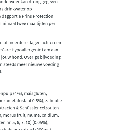
Hondenvoer kan droog gegeven
ers drinkwater op
 dagportie Prins Protection
inimaal twee maaltijden per
én of meerdere dagen achtereen
reCare Hypoallergenic Lam aan.
r jouw hond. Overige bijvoeding
n steeds meer nieuwe voeding
t.
tenpulp (4%), maisgluten,
hexametafosfaat 0.5%), zalmolie
nextracten & Schüssler celzouten
m, morus fruit, mume, cnidium,
 nr. 5, 6, 7, 10) (0.05%),
schidigera extract (200mg),