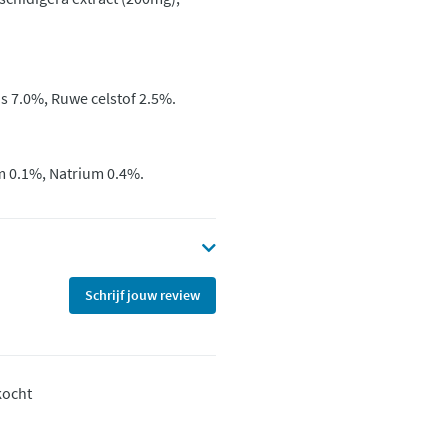
s 7.0%, Ruwe celstof 2.5%.
m 0.1%, Natrium 0.4%.
Schrijf jouw review
kocht