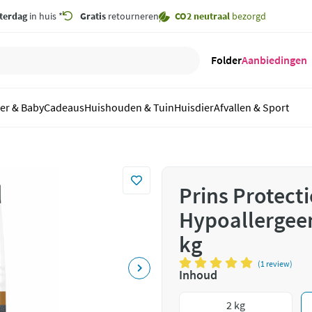
terdag
in huis *
Gratis
retourneren
CO2 neutraal
bezorgd
Folder
Aanbiedingen
er & Baby
Cadeaus
Huishouden & Tuin
Huisdier
Afvallen & Sport
Prins Protect
Hypoallergee
kg
(1 review)
Inhoud
2 kg