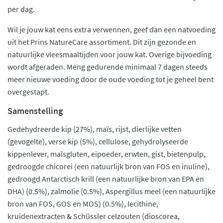
per dag.
Wil je jouw kat eens extra verwennen, geef dan een natvoeding
uit het Prins NatureCare assortiment. Dit zijn gezonde en
natuurlijke vleesmaaltijden voor jouw kat. Overige bijvoeding
wordt afgeraden. Meng gedurende minimaal 7 dagen steeds
meer nieuwe voeding door de oude voeding tot je geheel bent
overgestapt.
Samenstelling
Gedehydreerde kip (27%), maïs, rijst, dierlijke vetten
(gevogelte), verse kip (5%), cellulose, gehydrolyseerde
kippenlever, maïsgluten, eipoeder, erwten, gist, bietenpulp,
gedroogde chicorei (een natuurlijk bron van FOS en inuline),
gedroogd Antarctisch krill (een natuurlijke bron van EPA en
DHA) (0.5%), zalmolie (0.5%), Aspergillus meel (een natuurlijke
bron van FOS, GOS en MOS) (0.5%), lecithine,
kruidenextracten & Schüssler celzouten (dioscorea,