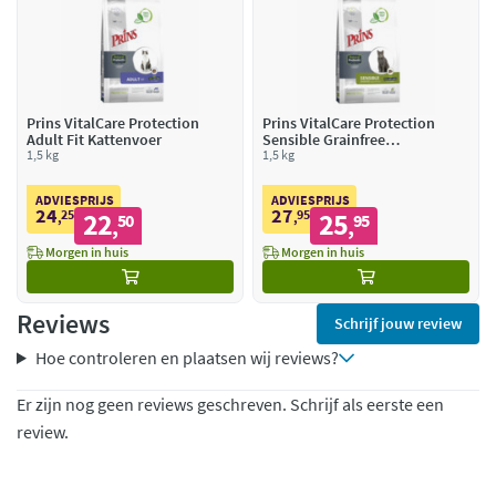
Prins VitalCare Protection
Prins VitalCare Protection
Adult Fit Kattenvoer
Sensible Grainfree
1,5 kg
Hypoallergic Kattenvoer
1,5 kg
ADVIESPRIJS
ADVIESPRIJS
24
27
25
22
95
25
,
50
,
95
,
,
Morgen in huis
Morgen in huis
Reviews
Schrijf jouw review
Hoe controleren en plaatsen wij reviews?
Er zijn nog geen reviews geschreven. Schrijf als eerste een
review.