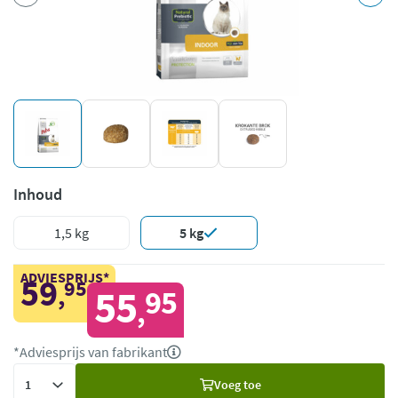
Inhoud
1,5 kg
5 kg
ADVIESPRIJS*
59
95
,
55
95
,
*Adviesprijs van fabrikant
Voeg
Voeg toe
toe