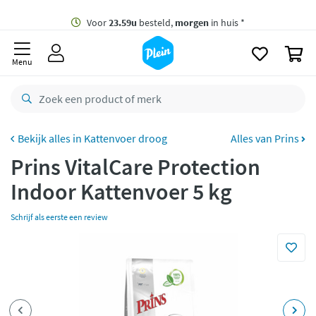
naar
oofdinhoud
Gratis
bezorging vanaf 35,- *
zoeken
0
Voor
23.59u
besteld,
morgen
in huis *
Menu
Gratis
retourneren
8,8/10
Goed
CO2 neutraal
bezorgd
Kattenvoer droog
Alles van Prins
Prins VitalCare Protection
Betaal met Klarna
Indoor Kattenvoer 5 kg
Schrijf als eerste een review