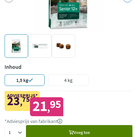
Inhoud
1,5 kg
4 kg
ADVIESPRIJS*
23
75
,
21
95
,
*Adviesprijs van fabrikant
Voeg
Voeg toe
toe