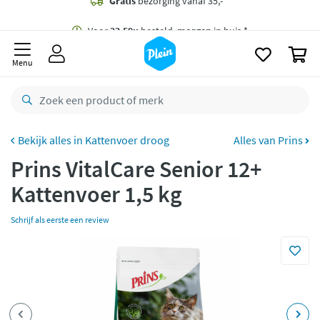
naar
oofdinhoud
Gratis
bezorging vanaf 35,- *
zoeken
0
Voor
23.59u
besteld,
morgen
in huis *
Menu
Gratis
retourneren
8,8/10
Goed
CO2 neutraal
bezorgd
Kattenvoer droog
Alles van Prins
Prins VitalCare Senior 12+
Betaal met Klarna
Kattenvoer 1,5 kg
Schrijf als eerste een review