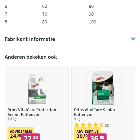
6
60
80
7
70
90
8
80
100
Fabrikant informatie
Anderen bekeken ook
Prins VitalCare Protection
Prins VitalCare Senior
Senior Kattenvoer
Kattenvoer
1,5 kg
4 kg
2
ADVIESPRIJS
ADVIESPRIJS
24
39
25
22
50
36
,
50
,
95
,
,