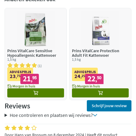
Prins VitalCare Sensitive
Prins VitalCare Protection
Hypoallergenic Kattenvoer
Adult Fit Kattenvoer
1,5 kg
1,5 kg
1
ADVIESPRIJS
ADVIESPRIJS
23
24
75
21
25
22
,
95
,
50
,
,
Morgen in huis
Morgen in huis
Reviews
Schrijf jouw review
Hoe controleren en plaatsen wij reviews?
Door Hans van Rossum op 8 december 2024 | Heeft dit product