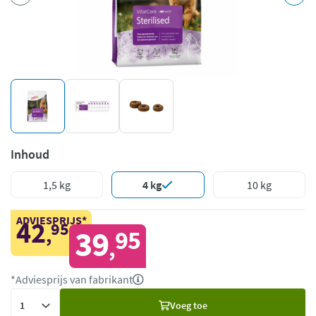
Inhoud
1,5 kg
4 kg
10 kg
ADVIESPRIJS*
42
95
,
39
95
,
*Adviesprijs van fabrikant
Voeg
Voeg toe
toe