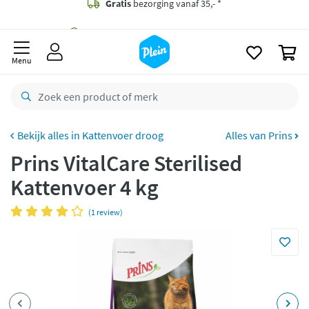
naar
oofdinhoud
Gratis
bezorging vanaf 35,- *
zoeken
0
Voor
23.59u
besteld,
morgen
in huis *
Menu
Gratis
retourneren
8,8/10
Goed
CO2 neutraal
bezorgd
Kattenvoer droog
Alles van Prins
Prins VitalCare Sterilised
Betaal met Klarna
Kattenvoer 4 kg
(1 review)