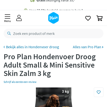
naar
oofdinhoud
Gratis
bezorging vanaf 35,- *
zoeken
0
Voor
23.59u
besteld,
morgen
in huis *
Menu
Gratis
retourneren
8,8/10
Goed
CO2 neutraal
bezorgd
Hondenvoer droog
Alles van Pro Plan
Pro Plan Hondenvoer Droog
Betaal met Klarna
Adult Small & Mini Sensitive
Skin Zalm 3 kg
Schrijf als eerste een review