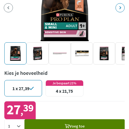
Kies je hoeveelheid
Je bespaart 21%
1 x 27,39
4 x 21,75
27
39
,
Voeg
Voeg toe