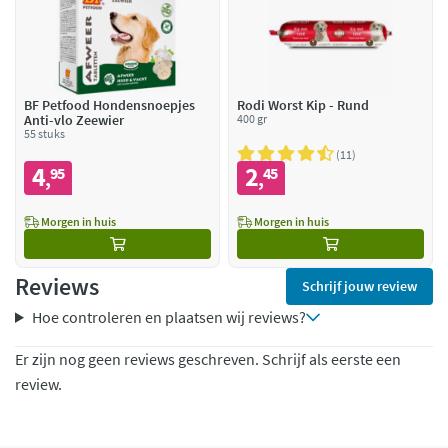
BF Petfood Hondensnoepjes
Rodi Worst Kip - Rund
Anti-vlo Zeewier
400 gr
55 stuks
11
4
2
95
45
,
,
Morgen in huis
Morgen in huis
Reviews
Schrijf jouw review
Hoe controleren en plaatsen wij reviews?
Er zijn nog geen reviews geschreven. Schrijf als eerste een
review.