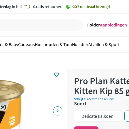
terdag
in huis *
Gratis
retourneren
CO2 neutraal
bezorgd
Folder
Aanbiedingen
er & Baby
Cadeaus
Huishouden & Tuin
Huisdier
Afvallen & Sport
Pro Plan Kat
Kitten Kip 85 
Schrijf als eerste een review
Soort
Delicate kalkoen