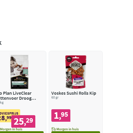
k
o Plan LiveClear
Voskes Sushi Rolls Kip
ttenvoer Droog
60 gr
erilised Kitten
 kg
lkoen
1
95
,
DVIESPRIJS
28
,
99
25
29
,
Morgen in huis
Morgen in huis