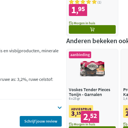
1
1
95
,
Morgen in huis
Anderen bekeken oo
is en visbijproducten, minerale
aanbieding
 ruwe as: 3,2%, ruwe celstof:
Voskes Tender Pieces
Pr
Tonijn - Garnalen
Ka
6 x 25 gr
St
1,4
Ka
ADVIESPRIJS
A
3
,
15
2
52
,
Schrijf jouw review
Morgen in huis