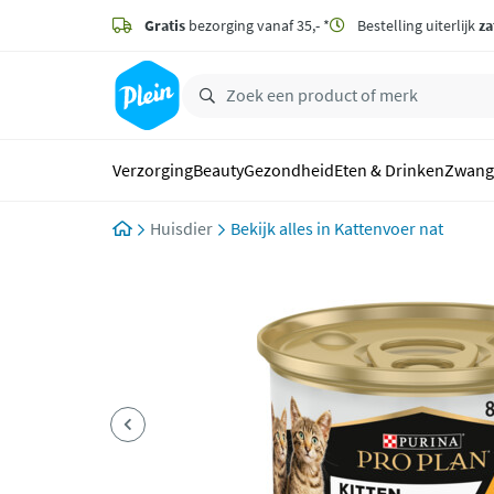
naar
hoofdinhoud
Gratis
bezorging vanaf 35,- *
Bestelling uiterlijk
za
zoeken
Verzorging
Beauty
Gezondheid
Eten & Drinken
Zwang
Huisdier
Kattenvoer nat