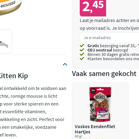
2
45
,
Laat je mailadres achter en
op voorraad is.
Je inschrijv
Gratis
bezorging vanaf 35,- 
CO2 neutraal
bezorgd
Binnen 30 dagen gratis ret
Klanten beoordelen ons me
Vaak samen gekocht
itten Kip
aal ontwikkeld om te voldoen aan
chte, romige mousse is licht
ip voor sterke spieren en een
 essentiële vitaminen,
ikkeling en zicht. Perfect voor
Voskes Eendenfilet
an een smakelijke, voedzame
Hartjes
ef leven.
60 gr