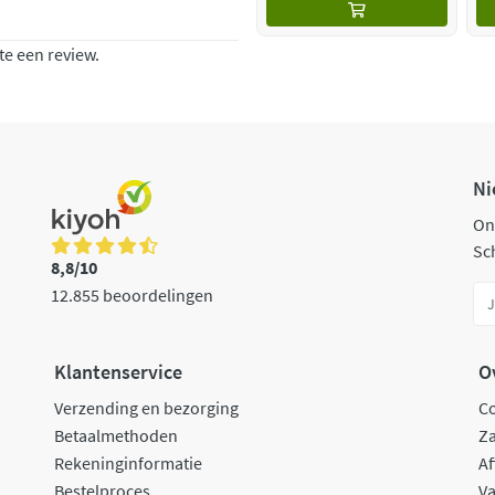
te een review.
Ni
On
Sch
8,8/10
12.855 beoordelingen
Klantenservice
O
Verzending en bezorging
C
Betaalmethoden
Za
Rekeninginformatie
Af
Bestelproces
Va