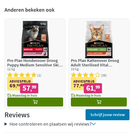
Anderen bekeken ook
Pro Plan Hondenvoer Droog
Pro Plan Kattenvoer Droog
Puppy Medium Sensitive Skin
Adult Sterilised Vital
Zalm
12 kg
Functions Zalm
10 kg
2
38
ADVIESPRIJS
ADVIESPRIJS
69
77
99
57
49
61
,
99
,
99
,
,
Maandag in huis
Maandag in huis
Reviews
Schrijf jouw review
Hoe controleren en plaatsen wij reviews?