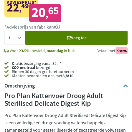
ADVIESPRIJS*
22
49
,
20
65
,
*Adviesprijs van fabrikant
Voeg
Voeg toe
toe
Voor
23.59u
besteld,
maandag
in huis
Betaal met
Gratis
bezorging vanaf 35,- *
CO2 neutraal
bezorgd
Binnen 30 dagen gratis retourneren
Klanten beoordelen ons met
8,8/10
Omschrijving
Pro Plan Kattenvoer Droog Adult
Sterilised Delicate Digest Kip
Pro Plan Kattenvoer Droog Adult Sterilised Delicate Digest Kip
is een volledige en droge voeding wetenschappelijk
samengesteld voor gesteriliseerde of gecastreerde volwassen