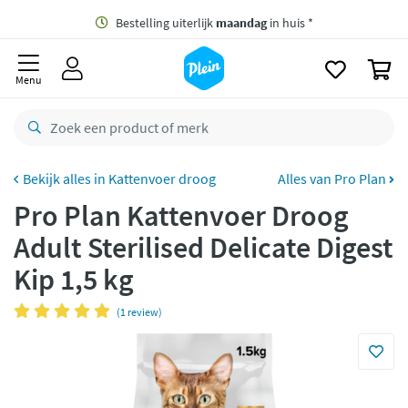
naar
oofdinhoud
Gratis
bezorging vanaf 35,- *
zoeken
0
Bestelling uiterlijk
maandag
in huis *
Menu
Gratis
retourneren
8,8/10
Goed
CO2 neutraal
bezorgd
Kattenvoer droog
Alles van Pro Plan
Pro Plan Kattenvoer Droog
Betaal met Klarna
Adult Sterilised Delicate Digest
Kip 1,5 kg
(1 review)