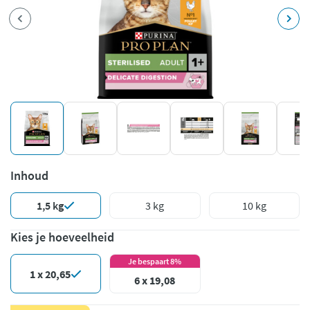
Inhoud
1,5 kg
3 kg
10 kg
Kies je hoeveelheid
Je bespaart 8%
1 x 20,65
6 x 19,08