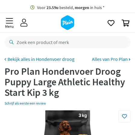
naar
oofdinhoud
Gratis
bezorging vanaf 35,- *
zoeken
0
Voor
23.59u
besteld,
morgen
in huis *
Menu
Gratis
retourneren
8,8/10
Goed
CO2 neutraal
bezorgd
Hondenvoer droog
Alles van Pro Plan
Pro Plan Hondenvoer Droog
Betaal met Klarna
Puppy Large Athletic Healthy
Start Kip 3 kg
Schrijf als eerste een review