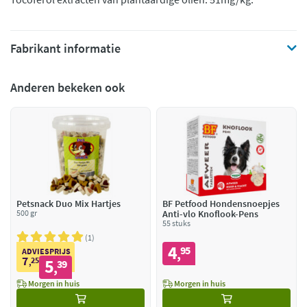
Fabrikant informatie
Anderen bekeken ook
Petsnack Duo Mix Hartjes
BF Petfood Hondensnoepjes
500 gr
Anti-vlo Knoflook-Pens
55 stuks
1
4
95
,
ADVIESPRIJS
7
25
5
,
39
,
Morgen in huis
Morgen in huis