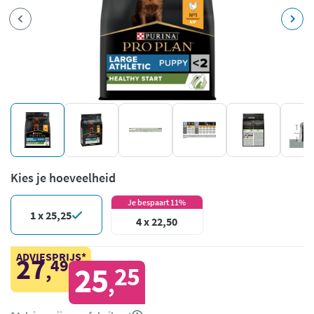
Kies je hoeveelheid
Je bespaart 11%
1 x 25,25
4 x 22,50
ADVIESPRIJS*
27
49
,
25
25
,