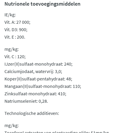
Nutrionele toevoegingsmiddelen
IE/kg:
Vit. A: 27 000;
Vit. D3: 900;
Vit. E : 200.
mg/kg:
Vit. C : 120;
IJzer(II)sulfaat-monohydraat: 240;
Calciumjodaat, watervrij: 3,0;
Koper(II)sulfaat-pentahydraat: 48;
Mangaan(II)sulfaat-monohydraat: 110;
Zinksulfaat-monohydraat: 410;
Natriumseleniet: 0,28.
Technologische additieven:
mg/kg:
Tocoferol extracten van plantaardige oliën: 51mg/kg.