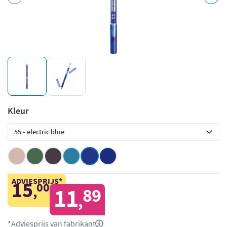
Kleur
ADVIESPRIJS*
15
00
,
11
89
,
*Adviesprijs van fabrikant