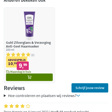
Anderen bekeken ook
Guhl Zilverglans & Verzorging
Anti-Geel Haarmasker
200 ml
1
ADVIESPRIJS
10
99
9
,
99
,
Maandag in huis
Reviews
Schrijf jouw review
Hoe controleren en plaatsen wij reviews?
Door Hannie op 4 januari 2022 | Heeft dit product gekocht