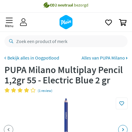
naar
Gratis
bezorging vanaf 35,- *
oofdinhoud
zoeken
Voor
23.59u
besteld,
maandag
in huis *
0
Menu
Gratis
retourneren
8,8/10
Goed
CO2 neutraal
bezorgd
Oogpotlood
Alles van PUPA Milano
Betaal met Klarna
PUPA Milano Multiplay Pencil
1,2gr 55 - Electric Blue 2 gr
(1 review)