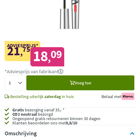
ADVIESPRIJS*
21
75
,
18
09
,
*Adviesprijs van fabrikant
Voeg
Voeg toe
toe
Bestelling uiterlijk
zaterdag
in huis
Betaal met
Gratis
bezorging vanaf 35,- *
CO2 neutraal
bezorgd
Ongeopend
gratis retourneren binnen 30 dagen
Klanten beoordelen ons met
8,8/10
Omschrijving