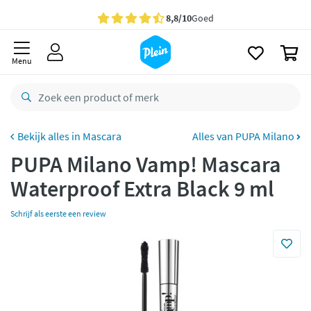
naar
oofdinhoud
Gratis
bezorging vanaf 35,- *
zoeken
0
Bestelling uiterlijk
zaterdag
in huis *
Menu
Gratis
retourneren
8,8/10
Goed
CO2 neutraal
bezorgd
Mascara
Alles van PUPA Milano
PUPA Milano Vamp! Mascara
Betaal met Klarna
Waterproof Extra Black 9 ml
Schrijf als eerste een review