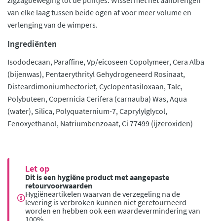
zigzagbeweging tot de puntjes. Wissel met het aanbrengen
van elke laag tussen beide ogen af voor meer volume en
verlenging van de wimpers.
Ingrediënten
Isododecaan, Paraffine, Vp/eicoseen Copolymeer, Cera Alba
(bijenwas), Pentaerythrityl Gehydrogeneerd Rosinaat,
Disteardimoniumhectoriet, Cyclopentasiloxaan, Talc,
Polybuteen, Copernicia Cerifera (carnauba) Was, Aqua
(water), Silica, Polyquaternium-7, Caprylylglycol,
Fenoxyethanol, Natriumbenzoaat, Ci 77499 (ijzeroxiden)
Let op
Dit is een hygiëne product met aangepaste
retourvoorwaarden
Hygiëneartikelen waarvan de verzegeling na de
levering is verbroken kunnen niet geretourneerd
worden en hebben ook een waardevermindering van
100%.