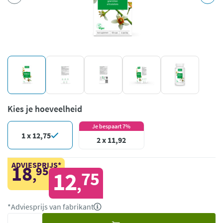
Kies je hoeveelheid
Je bespaart 7%
1 x 12,75
2 x 11,92
ADVIESPRIJS*
18
95
,
12
75
,
*Adviesprijs van fabrikant
Voeg