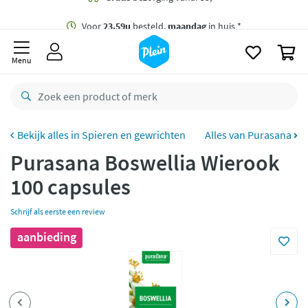
naar
oofdinhoud
Gratis
bezorging vanaf 35,- *
zoeken
0
Voor
23.59u
besteld,
maandag
in huis *
Menu
Gratis
retourneren
8,8/10
Goed
CO2 neutraal
bezorgd
Spieren en gewrichten
Alles van Purasana
Purasana Boswellia Wierook
Betaal met Klarna
100 capsules
Schrijf als eerste een review
aanbieding