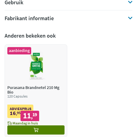
Gebruik
Fabrikant informatie
Anderen bekeken ook
aanbieding
Purasana Brandnetel 210 Mg
Bio
120 Capsules
ADVIESPRIJS
16
95
11
,
19
,
Maandag in huis