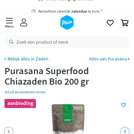
naar
oofdinhoud
Gratis
bezorging vanaf 35,- *
zoeken
0
Bestelling uiterlijk
zaterdag
in huis *
Menu
Gratis
retourneren
8,8/10
Goed
CO2 neutraal
bezorgd
Zaden
Alles van Purasana
Purasana Superfood
Betaal met Klarna
Chiazaden Bio 200 gr
Schrijf als eerste een review
aanbieding