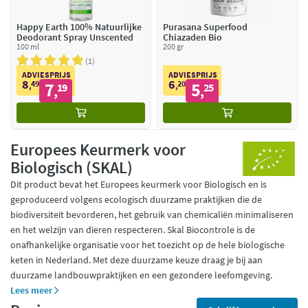
Happy Earth 100% Natuurlijke
Purasana Superfood
Deodorant Spray Unscented
Chiazaden Bio
100 ml
200 gr
1
ADVIESPRIJS
ADVIESPRIJS
8
6
49
7
20
5
,
19
,
25
,
,
Europees Keurmerk voor
Biologisch (SKAL)
Dit product bevat het Europees keurmerk voor Biologisch en is
geproduceerd volgens ecologisch duurzame praktijken die de
biodiversiteit bevorderen, het gebruik van chemicaliën minimaliseren
en het welzijn van dieren respecteren. Skal Biocontrole is de
onafhankelijke organisatie voor het toezicht op de hele biologische
keten in Nederland. Met deze duurzame keuze draag je bij aan
duurzame landbouwpraktijken en een gezondere leefomgeving.
Lees meer