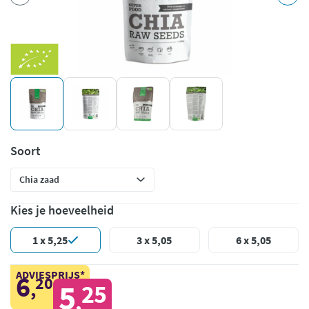
Soort
Kies je hoeveelheid
1 x 5,25
3 x 5,05
6 x 5,05
ADVIESPRIJS*
6
20
,
5
25
,