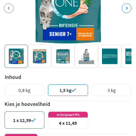
Inhoud
0,8 kg
1,5 kg
3 kg
Kies je hoeveelheid
Je bespaart 9%
1 x 12,59
4 x 11,49