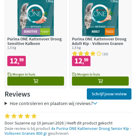
Purina ONE Kattenvoer Droog
Purina ONE Kattenvoer Droog
Sensitive Kalkoen
Adult Kip - Volkoren Granen
1,5 kg
1,5 kg
16
12
12
59
59
,
,
Morgen in huis
Morgen in huis
Reviews
Schrijf jouw review
Hoe controleren en plaatsen wij reviews?
Door Suzanne op 10 januari 2026 | Heeft dit product gekocht
Deze review is bij product
4x Purina ONE Kattenvoer Droog Senior Kip -
Volkoren Granen 800 gr
geschreven