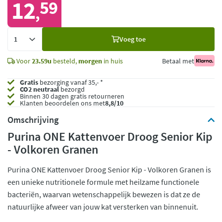
12
59
,
Voeg
Voeg toe
toe
Voor
23.59u
besteld,
morgen
in huis
Betaal met
Gratis
bezorging vanaf 35,- *
CO2 neutraal
bezorgd
Binnen 30 dagen gratis retourneren
Klanten beoordelen ons met
8,8/10
Omschrijving
Purina ONE Kattenvoer Droog Senior Kip
- Volkoren Granen
Purina ONE Kattenvoer Droog Senior Kip - Volkoren Granen is
een unieke nutritionele formule met heilzame functionele
bacteriën, waarvan wetenschappelijk bewezen is dat ze de
natuurlijke afweer van jouw kat versterken van binnenuit.