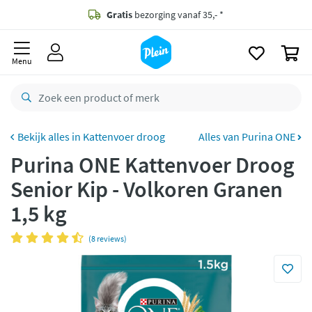
naar
oofdinhoud
Gratis
bezorging vanaf 35,- *
zoeken
0
Bestelling uiterlijk
zaterdag
in huis *
Menu
Gratis
retourneren
8,8/10
Goed
CO2 neutraal
bezorgd
Kattenvoer droog
Alles van Purina ONE
Purina ONE Kattenvoer Droog
Betaal met Klarna
Senior Kip - Volkoren Granen
1,5 kg
(8 reviews)