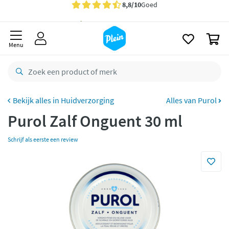
naar
oofdinhoud
Gratis
bezorging vanaf 35,- *
zoeken
0
Bestelling uiterlijk
zaterdag
in huis *
Menu
Gratis
retourneren
8,8/10
Goed
CO2 neutraal
bezorgd
Huidverzorging
Alles van Purol
Purol Zalf Onguent 30 ml
Betaal met Klarna
Schrijf als eerste een review