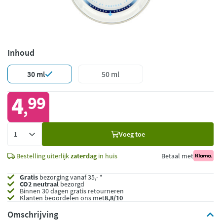
Inhoud
30 ml
50 ml
4
99
,
Voeg
Voeg toe
toe
Bestelling uiterlijk
zaterdag
in huis
Betaal met
Gratis
bezorging vanaf 35,- *
CO2 neutraal
bezorgd
Binnen 30 dagen gratis retourneren
Klanten beoordelen ons met
8,8/10
Omschrijving