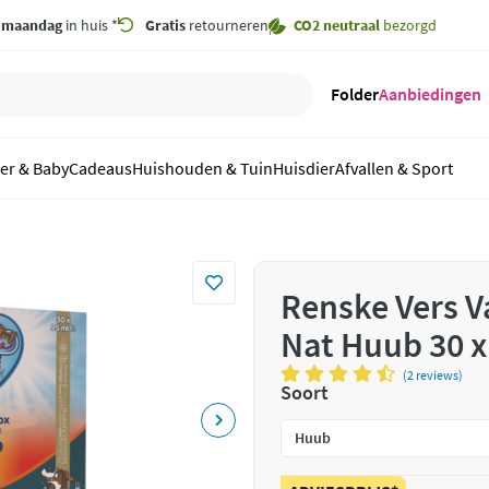
,
maandag
in huis *
Gratis
retourneren
CO2 neutraal
bezorgd
Folder
Aanbiedingen
er & Baby
Cadeaus
Huishouden & Tuin
Huisdier
Afvallen & Sport
Renske Vers 
Nat Huub 30 x
(2 reviews)
Soort