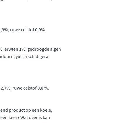
1,9%, ruwe celstof 0,9%.
3%, erwten 1%, gedroogde algen
n­doorn, yucca schidigera
 2,7%, ruwe celstof 0,8 %.
end product op een koele,
n één keer? Wat over is kan