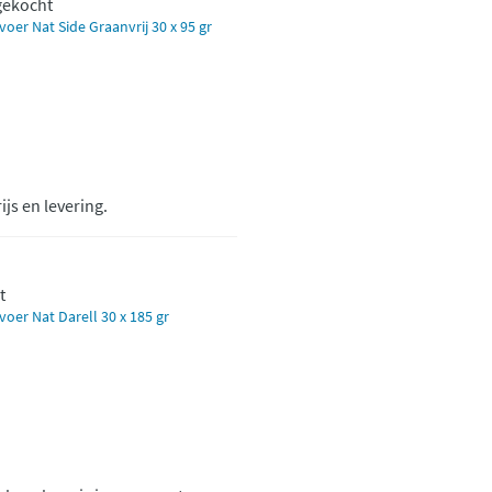
 gekocht
oer Nat Side Graanvrij 30 x 95 gr
ijs en levering.
t
oer Nat Darell 30 x 185 gr