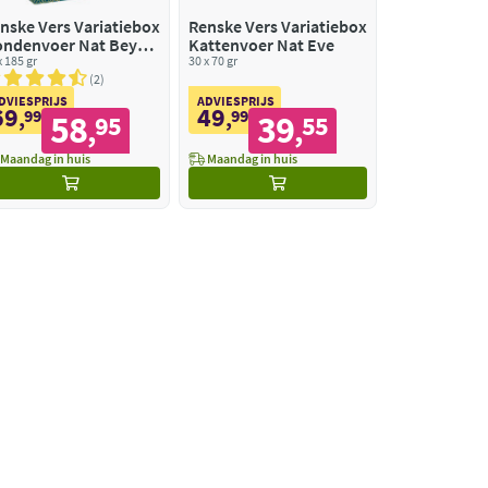
nske Vers Variatiebox
Renske Vers Variatiebox
ndenvoer Nat Beyaz
Kattenvoer Nat Eve
aanvrij
x 185 gr
30 x 70 gr
2
DVIESPRIJS
ADVIESPRIJS
69
49
,
99
,
99
58
39
95
55
,
,
Maandag in huis
Maandag in huis