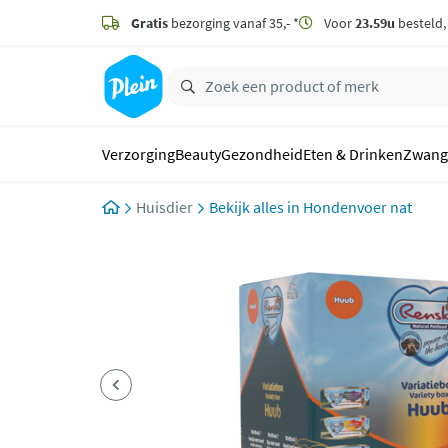
naar
hoofdinhoud
Gratis
bezorging vanaf 35,- *
Voor
23.59u
besteld
zoeken
Verzorging
Beauty
Gezondheid
Eten & Drinken
Zwang
Huisdier
Hondenvoer nat