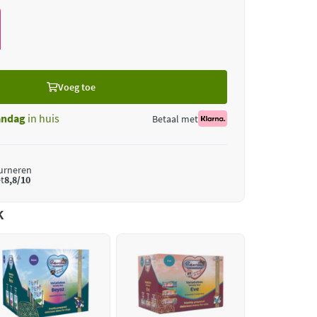
Voeg toe
ndag
in huis
Betaal met
ourneren
t
8,8/10
k