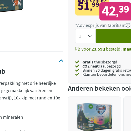
ADVIESPRIJS*
51
99
,
42
39
,
*Adviesprijs van fabrikant
Voeg
toe
Voor
23.59u
besteld,
maa
Gratis
thuisbezorgd
CO2 neutraal
bezorgd
ub
Binnen 30 dagen gratis ret
Klanten beoordelen ons me
verpakking met drie heerlijke
Anderen bekeken oo
 je gemakkelijk variëren en
nvrij), 10x kip met rund en 10x
en mineralen