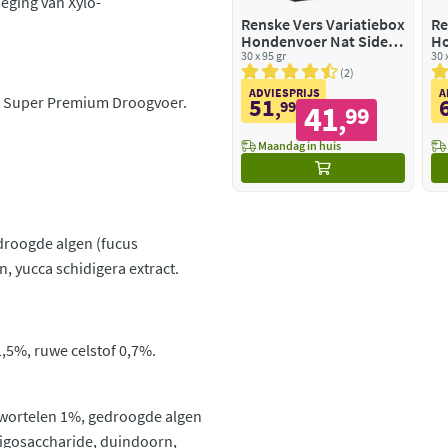
eging van Xylo-
Renske Vers Variatiebox
Re
Hondenvoer Nat Side
Ho
Graanvrij
30 x 95 gr
Gr
30 
2
ADVIESPRIJS
A
et Super Premium Droogvoer.
51
,
99
41
99
,
Maandag in huis
droogde algen (fucus
, yucca schidigera extract.
1,5%, ruwe celstof 0,7%.
 wortelen 1%, gedroogde algen
ligosaccharide, duindoorn,