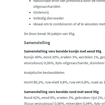
Natuurlijke bron van prebiotica door de toevo
oligosacchariden
Glutenvrij
Volledig diervoeder
Ideaal om te combineren of af te wisselen m
De doos bevat 30 pakjes van 95g.
Samenstelling
Samenstelling vers bereide konijn met eend 95g
Konijn 40%, eend 20%, erwten 3%, wortelen 1%, ge
vesiculosus) 0,06%, Xylo-oligosaccharide, duindoorn
Analytische bestanddelen
Vocht 80,2%, ruw eiwit 9,8%, ruw vet 6,8%, ruwe as 
Samenstelling vers bereide rund met eend 95g
Rund 42%, eend 8%, erwten 3%, gebroken rijst 2%,
(fucus vesiculosus) 0,06%, mineralen 0,04%, Xylo-o