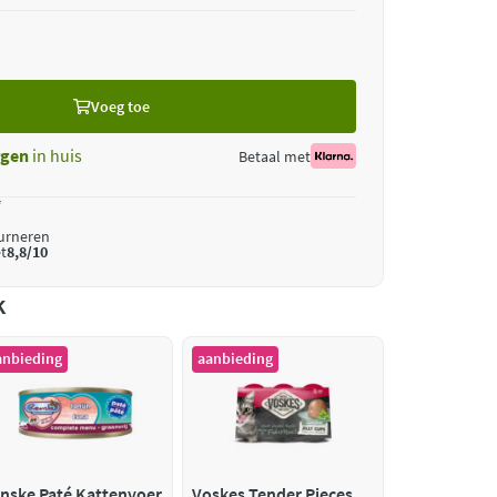
Voeg toe
gen
in huis
Betaal met
*
ourneren
t
8,8/10
k
anbieding
aanbieding
nske Paté Kattenvoer
Voskes Tender Pieces