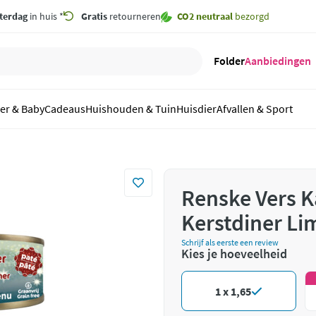
terdag
in huis *
Gratis
retourneren
CO2 neutraal
bezorgd
Folder
Aanbiedingen
er & Baby
Cadeaus
Huishouden & Tuin
Huisdier
Afvallen & Sport
Renske Vers K
Kerstdiner Lim
Schrijf als eerste een review
Kies je hoeveelheid
1 x 1,65