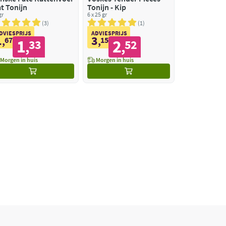
t Tonijn
Tonijn - Kip
gr
6 x 25 gr
3
1
DVIESPRIJS
ADVIESPRIJS
1
3
,
67
,
15
1
2
33
52
,
,
Morgen in huis
Morgen in huis