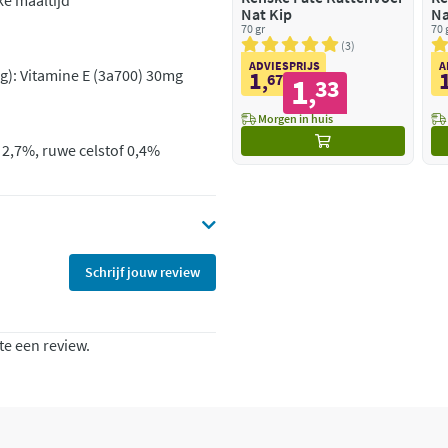
ke maaltijd
Nat Kip
Na
70 gr
70 
3
ADVIESPRIJS
A
g): Vitamine E (3a700) 30mg
1
,
67
1
33
,
Morgen in huis
 2,7%, ruwe celstof 0,4%
Schrijf jouw review
te een review.