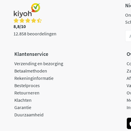
Ni
On
Sch
8,8/10
12.858 beoordelingen
Klantenservice
O
Verzending en bezorging
C
Betaalmethoden
Za
Rekeninginformatie
Af
Bestelproces
Va
Retourneren
O
Klachten
M
Garantie
In
Duurzaamheid