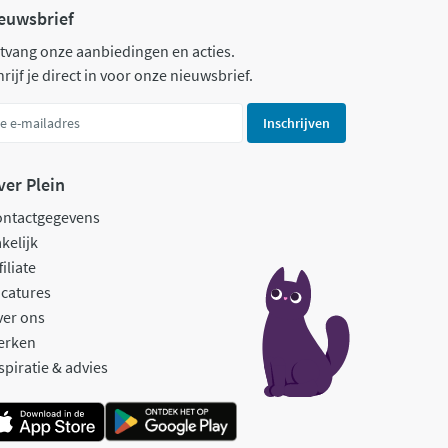
euwsbrief
tvang onze aanbiedingen en acties.
rijf je direct in voor onze nieuwsbrief.
Inschrijven
ver Plein
ontactgegevens
kelijk
filiate
catures
ver ons
erken
spiratie & advies