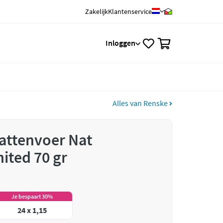
Zakelijk
Klantenservice
0
Inloggen
Alles van Renske
attenvoer Nat
ited 70 gr
Je bespaart 30%
24 x 1,15