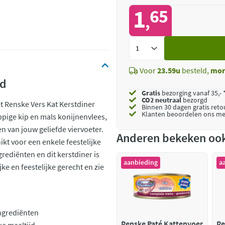
1
65
,
Voeg
toe
Voor
23.59u
besteld,
mor
ed
Gratis
bezorging vanaf 35,- 
CO2 neutraal
bezorgd
t Renske Vers Kat Kerstdiner
Binnen 30 dagen gratis ret
Klanten beoordelen ons me
appige kip en mals konijnenvlees,
n van jouw geliefde viervoeter.
Anderen bekeken oo
ikt voor een enkele feestelijke
ediënten en dit kerstdiner is
aanbieding
a
ke en feestelijke gerecht en zie
ngrediënten
Renske Paté Kattenvoer
Re