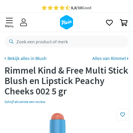
naar
Gratis
bezorging vanaf 35,- *
oofdinhoud
zoeken
Bestelling uiterlijk
maandag
in huis *
0
Menu
Gratis
retourneren
8,8/10
Goed
CO2 neutraal
bezorgd
Blush
Alles van Rimmel
Betaal met Klarna
Rimmel Kind & Free Multi Stick
Blush en Lipstick Peachy
Cheeks 002 5 gr
Schrijf als eerste een review