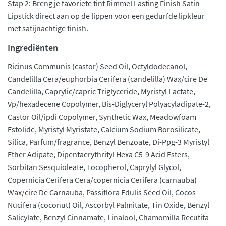
Stap 2: Breng je favoriete tint Rimmel Lasting Finish Satin
Lipstick direct aan op de lippen voor een gedurfde lipkleur
met satijnachtige finish.
Ingrediënten
Ricinus Communis (castor) Seed Oil, Octyldodecanol,
Candelilla Cera/euphorbia Cerifera (candelilla) Wax/cire De
Candelilla, Caprylic/capric Triglyceride, Myristyl Lactate,
Vp/hexadecene Copolymer, Bis-Diglyceryl Polyacyladipate-2,
Castor Oil/ipdi Copolymer, Synthetic Wax, Meadowfoam
Estolide, Myristyl Myristate, Calcium Sodium Borosilicate,
Silica, Parfum/fragrance, Benzyl Benzoate, Di-Ppg-3 Myristyl
Ether Adipate, Dipentaerythrityl Hexa C5-9 Acid Esters,
Sorbitan Sesquioleate, Tocopherol, Caprylyl Glycol,
Copernicia Cerifera Cera/copernicia Cerifera (carnauba)
Wax/cire De Carnauba, Passiflora Edulis Seed Oil, Cocos
Nucifera (coconut) Oil, Ascorbyl Palmitate, Tin Oxide, Benzyl
Salicylate, Benzyl Cinnamate, Linalool, Chamomilla Recutita