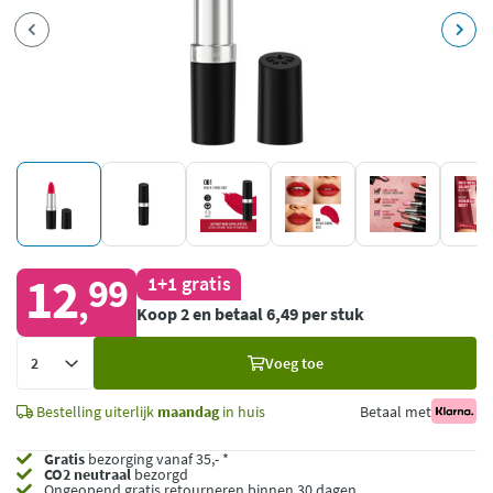
12
99
1+1 gratis
,
Koop 2 en betaal 6,49 per stuk
Voeg
Voeg toe
toe
Bestelling uiterlijk
maandag
in huis
Betaal met
Gratis
bezorging vanaf 35,- *
CO2 neutraal
bezorgd
Ongeopend
gratis retourneren binnen 30 dagen