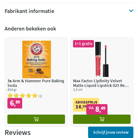
Fabrikant informatie
Anderen bekeken ook
1+1 gratis
3x
Arm & Hammer Pure Baking
Max Factor Lipfinity Velvet
Soda
Matte Liquid Lipstick 025 Red
454 gr
Luxury
3,5 ml
1
6
89
,
ADVIESPRIJS
16
99
8
,
49
V.A.
,
Reviews
Schrijf jouw review