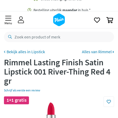
naar
oofdinhoud
Gratis
bezorging vanaf 35,- *
zoeken
0
Bestelling uiterlijk
maandag
in huis *
Menu
Gratis
retourneren
8,8/10
Goed
CO2 neutraal
bezorgd
Lipstick
Alles van Rimmel
Rimmel Lasting Finish Satin
Betaal met Klarna
Lipstick 001 River-Thing Red 4
gr
Schrijf als eerste een review
1+1 gratis