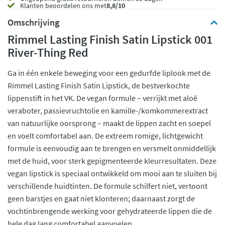
Klanten beoordelen ons met
8,8/10
Omschrijving
Rimmel Lasting Finish Satin Lipstick 001
River-Thing Red
Ga in één enkele beweging voor een gedurfde liplook met de
Rimmel Lasting Finish Satin Lipstick, de bestverkochte
lippenstift in het VK. De vegan formule – verrijkt met aloë
veraboter, passievruchtolie en kamille-/komkommerextract
van natuurlijke oorsprong – maakt de lippen zacht en soepel
en voelt comfortabel aan. De extreem romige, lichtgewicht
formule is eenvoudig aan te brengen en versmelt onmiddellijk
met de huid, voor sterk gepigmenteerde kleurresultaten. Deze
vegan lipstick is speciaal ontwikkeld om mooi aan te sluiten bij
verschillende huidtinten. De formule schilfert niet, vertoont
geen barstjes en gaat niet klonteren; daarnaast zorgt de
vochtinbrengende werking voor gehydrateerde lippen die de
hele dag lang comfortabel aanvoelen